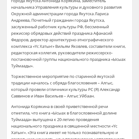
города Якутска Антонида Корякина, заместитель
начальника Управления культуры и духовного развития
Окружной администрации города Якутска Лариса
Андреева, Почетный гражданин города Якутска,
заслуженный работник культуры РФ, бессменный
режиссер обрядовых действий праздника Афанасий
Федоров, директор архитектурно-этнографического
комплекса «Yс Хатыҥ» Вильям Яковлев, составители книги,
редакторская коллегия, руководители режиссерско-
постановочной группы национального праздника «Ысыах
Туймаады».
Торжественное мероприятие по старинной якутской
традиции началось с обряда благословения – Алгыс,
который провели отличники культуры РС (Я) Александр
Саввинов и Иван Васильев – Алгыс Уйбаан.
Антонида Корякина в своей приветственной речи
отметила, что книга «Ысыах в благословенной долине
Туймаада» выпущена к 20-летию проведения
национального праздника в священной местности «Yс
Хатыҥ». «Эта книга имеет не только познавательную и