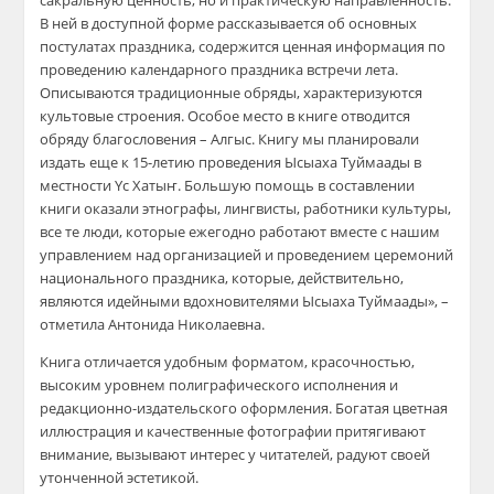
сакральную ценность, но и практическую направленность.
В ней в доступной форме рассказывается об основных
постулатах праздника, содержится ценная информация по
проведению календарного праздника встречи лета.
Описываются традиционные обряды, характеризуются
культовые строения. Особое место в книге отводится
обряду благословения – Алгыс. Книгу мы планировали
издать еще к 15-летию проведения Ысыаха Туймаады в
местности Yс Хатыҥ. Большую помощь в составлении
книги оказали этнографы, лингвисты, работники культуры,
все те люди, которые ежегодно работают вместе с нашим
управлением над организацией и проведением церемоний
национального праздника, которые, действительно,
являются идейными вдохновителями Ысыаха Туймаады», –
отметила Антонида Николаевна.
Книга отличается удобным форматом, красочностью,
высоким уровнем полиграфического исполнения и
редакционно-издательского оформления. Богатая цветная
иллюстрация и качественные фотографии притягивают
внимание, вызывают интерес у читателей, радуют своей
утонченной эстетикой.