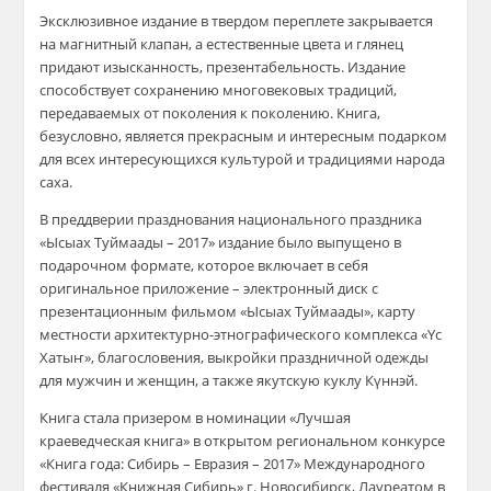
Эксклюзивное издание в твердом переплете закрывается
на магнитный клапан, а естественные цвета и глянец
придают изысканность, презентабельность. Издание
способствует сохранению многовековых традиций,
передаваемых от поколения к поколению. Книга,
безусловно, является прекрасным и интересным подарком
для всех интересующихся культурой и традициями народа
саха.
В преддверии празднования национального праздника
«Ысыах Туймаады – 2017» издание было выпущено в
подарочном формате, которое включает в себя
оригинальное приложение – электронный диск с
презентационным фильмом «Ысыах Туймаады», карту
местности архитектурно-этнографического комплекса «Yс
Хатыҥ», благословения, выкройки праздничной одежды
для мужчин и женщин, а также якутскую куклу Күннэй.
Книга стала призером в номинации «Лучшая
краеведческая книга» в открытом региональном конкурсе
«Книга года: Сибирь – Евразия – 2017» Международного
фестиваля «Книжная Сибирь» г. Новосибирск, Лауреатом в