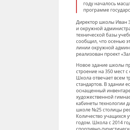
году началось масш
программе государст
Директор школы Иван З
и окружной администр
технической базы учебн
сообщил, что осенью э
линии окружной админи
реализован проект «За
Новое здание школы пр
строение на 350 мест с
Школа отвечает всем 
стандартов. В здании е
оснащенный инвентарем
художественной гимна
кабинеты технологии дл
школе №25 столицы рес
Количество учащихся у
годом. Школа с 2014 г
спортивно-туристичес