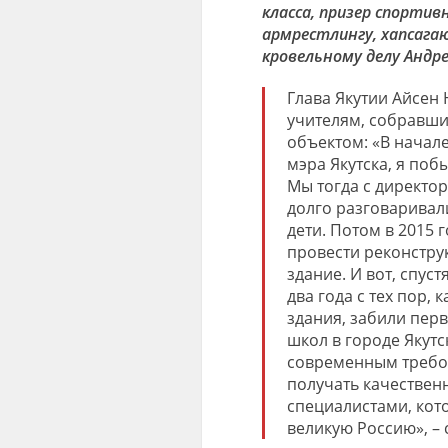
класса, призер спортив
армрестлингу, хапсагаю,
кровельному делу Андре
Глава Якутии Айсен
учителям, собравши
объектом: «В начале
мэра Якутска, я поб
Мы тогда с директо
долго разговаривали
дети. Потом в 2015 
провести реконстру
здание. И вот, спус
два года с тех пор, 
здания, забили перв
школ в городе Якутс
современным требо
получать качествен
специалистами, кото
великую Россию», – 