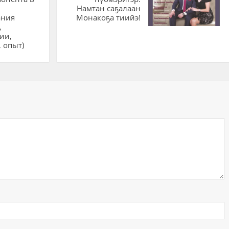
Намтан саҕалаан
ания
Монакоҕа тиийэ!
,
ии,
 опыт)
ий