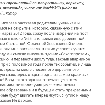
ных соревнований по мас-рестлингу, воркауту,
 тхэквондо, участник WorldSkills Junior по
й Экстор.
 Николаев рассказал родителям, ученикам и
мся на открытие, историю, связанную с этим
 марта 2012 года, сразу после избрания на пост
ывал в школе №25, в то время еще деревянной.
ром Светланой Юрьевной Хвостылевой очень
, она мне рассказала, в каких условиях учатся
году мы смогли выкупить здание «Сахагипрозем»,
кцию, и перевести школу туда, закрыв аварийное
тя три с половиной года после тех событий, и лишь
как здесь, на месте снесенного деревянного
ую сваю, здесь открыта одна из самых красивых
ке! Ввод такого здания, отвечающего всем
ваниям, позволит учащимся этой школы
ное образование и в будущем стать прекрасными
рые будут двигать вперед Якутск, Якутию и нашу
сказал Ил Дархан.