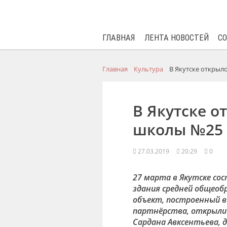
ГЛАВНАЯ
ЛЕНТА НОВОСТЕЙ
С
Главная
Культура
В Якутске открыл
В Якутске о
школы №25
27.03.2019
20:29
0
27 марта в Якутске с
здания средней общеоб
объект, построенный в
партнёрства, открыли Г
Сардана Авксентьева, 