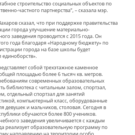
табное строительство социальных объектов по
венно-частного партнерства”, – сказала мэр.
ахаров сказал, что при поддержке правительства
ации города улучшение материально-
ого заведения проводится с 2015 года. Он
того года благодаря «Народному бюджету» по
страции города на базе школы будет
л единоборств».
едставляет собой трехэтажное каменное
 общей площадью более 6 тысяч кв. метров.
требованиям современных образовательных
сть библиотека с читальным залом, спортзал,
, отдельный спортзал для занятий
стикой, компьютерный класс, оборудованные
я девушек и мальчиков, столовая. Сегодня в
публики обучаются более 800 учеников.
чебного заведения увеличивается с каждым
ода реализует образовательную программу по
кому направлению на территории особо