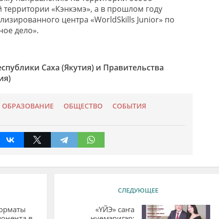
территории «Кэнкэмэ», а в прошлом году
лизированного центра «WorldSkills Junior» по
ое дело».
спублики Саха (Якутия) и Правительства
ия)
ОБРАЗОВАНИЕ
ОБЩЕСТВО
СОБЫТИЯ
СЛЕДУЮЩЕЕ
орматы
«ҮЙЭ» саҥа
онента в
нүөмэригэр: