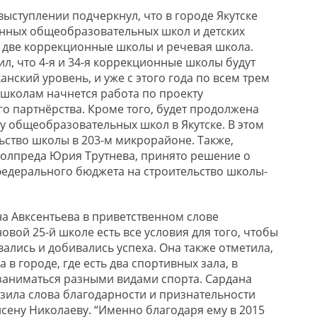
выступлении подчеркнул, что в городе Якутске
янных общеобразовательных школ и детских
е две коррекционные школы и речевая школа.
л, что 4-я и 34-я коррекционные школы будут
нский уровень, и уже с этого года по всем трем
школам начнется работа по проекту
го партнёрства. Кроме того, будет продолжена
у общеобразовательных школ в Якутске. В этом
ьство школы в 203-м микрорайоне. Также,
олпреда Юрия Трутнева, принято решение о
федерального бюджета на строительство школы-
на Авксентьева в приветственном слове
новой 25-й школе есть все условия для того, чтобы
вались и добивались успеха. Она также отметила,
 в городе, где есть два спортивных зала, в
 заниматься разными видами спорта. Сардана
ила слова благодарности и признательности
йсену Николаеву. “Именно благодаря ему в 2015