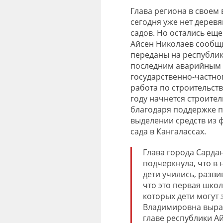
Глава региона в своем 
сегодня уже нет дерев
садов. Но остались ещ
Айсен Николаев сообщи
переданы на республика
последним аварийным 
государственно-частно
работа по строительств
году начнется строител
благодаря поддержке п
выделении средств из 
сада в Кангалассах.
Глава города Сарда
подчеркнула, что в 
дети учились, разви
что это первая школа
которых дети могут
Владимировна выраз
главе республики А