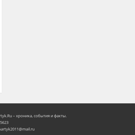
rtyk.Ru – хроника, события и факты.
 5623
Aartyk2011@mail.ru