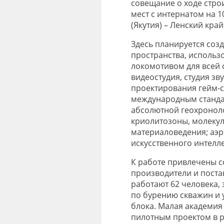
совещание о ходе стро
мест с интернатом на 
(Якутия) – Ленский край
Здесь планируется соз
пространства, использо
локомотивом для всей 
видеостудия, студия зв
проектирования гейм-с
международным станда
абсолютной геохроноло
криолитозоны, молекул
материаловедения; аэ
искусственного интелле
К работе привлечены с
производители и поста
работают 62 человека,
по бурению скважин и 
блока. Малая академия 
пилотным проектом в 