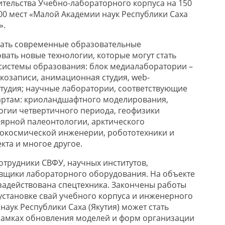
ительства Учебно-лабораторного корпуса на 150
100 мест «Малой Академии наук Республики Саха
».
дать современные образовательные
вать новые технологии, которые могут стать
системы образования: блок медиалаборатории –
укозаписи, анимационная студия, web-
тудия; научные лаборатории, соответствующие
ртам: криоландшафтного моделирования,
гии четвертичного периода, геофизики
ярной палеонтологии, арктического
рокосмической инженерии, робототехники и
кта и многое другое.
отрудники СВФУ, научных институтов,
вщики лабораторного оборудования. На объекте
 задействована спецтехника. Закончены работы
установке свай учебного корпуса и инженерного
наук Республики Саха (Якутия) может стать
рамках обновления моделей и форм организации