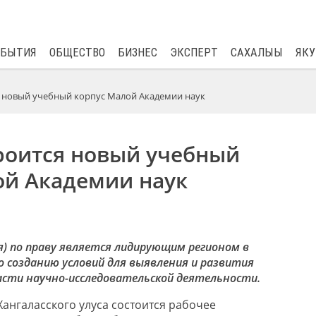
$
82.17
0.76
ОБЫТИЯ
ОБЩЕСТВО
БИЗНЕС
ЭКСПЕРТ
САХАЛЫЫ
ЯКУ
я новый учебный корпус Малой Академии наук
троится новый учебный
ой Академии наук
я) по праву является лидирующим регионом в
о созданию условий для выявления и развития
асти научно-исследовательской деятельности.
Хангаласского улуса состоится рабочее