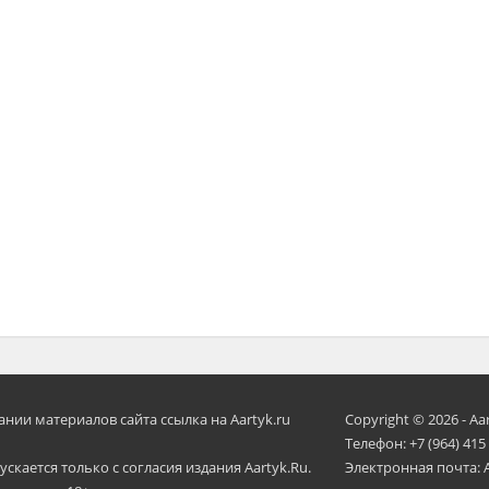
ии материалов сайта ссылка на Aartyk.ru
Copyright © 2026 - Aa
Телефон: +7 (964) 415
скается только с согласия издания Aartyk.Ru.
Электронная почта: 