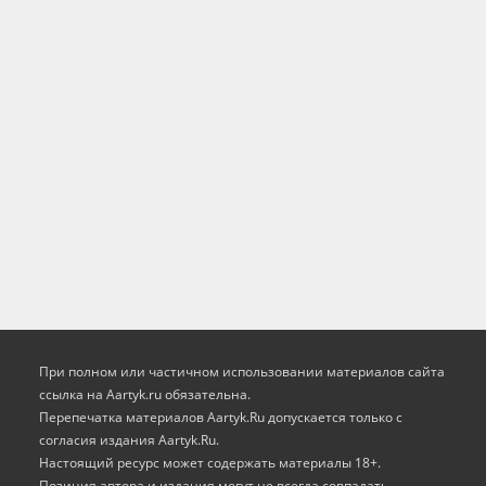
При полном или частичном использовании материалов сайта
ссылка на Aartyk.ru oбязательна.
Перепечатка материалов Aartyk.Ru допускается только с
согласия издания Aartyk.Ru.
Настоящий ресурс может содержать материалы 18+.
Позиция автора и издания могут не всегда совпадать.