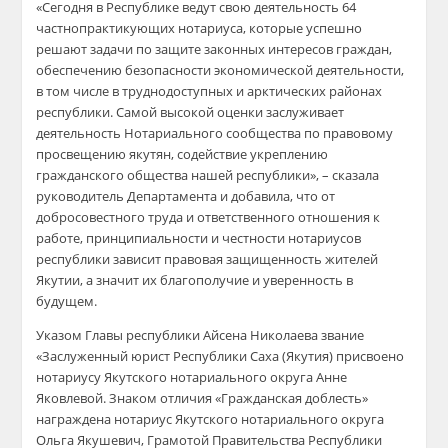
«
Сегодня в Республике ведут свою деятельность 64
частнопрактикующих нотариуса, которые успешно
решают задачи по защите законных интересов граждан,
обеспечению безопасности экономической деятельности,
в том числе в труднодоступных и арктических районах
республики. Самой высокой оценки заслуживает
деятельность Нотариального сообщества по правовому
просвещению якутян, содействие укреплению
граждан
ского общества нашей республики», – сказала
руководитель Департамента и добавила, что от
добросовестного труда и ответственного отношения к
работе, принципиальности и честности
нотариусов
республики
зависит правовая защищенность жителей
Якутии, а значит их благополучие и уверенность в
будущем.
Указом Главы республики Айсена Николаева звание
«Заслуженный юрист Респ
ублики Саха (Якутия) присвоено
нотариусу
Якутского нотариального округа Анне
Яковлевой.
Знаком отличия «Граж
данская доблесть»
награждена
нотариус
Якутского нотариального округа
Ольга
Якушевич
,
Грамотой Правительства Республики