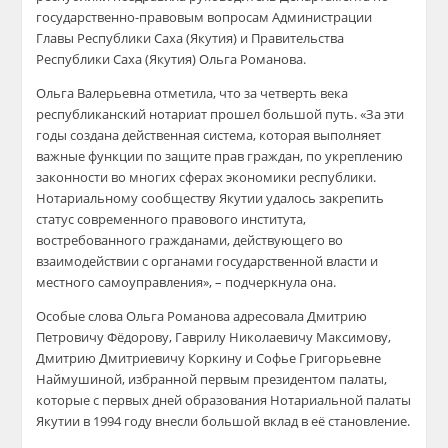
государственно-правовым вопросам Администрации
Главы Республики Саха (Якутия) и Правительства
Республики Саха (Якутия)
Ольга Романова
.
Ольга Валерьевна
отметила, что з
а четверть века
республиканский нотариат прошел большой путь.
«
За эти
годы создана действенная система, которая выполняет
важные функции по защите прав граждан, по укреплению
законности во многих сферах экономики республики.
Нотариальному сообществу Якутии удалось закрепить
статус современного правового института,
востребованного гражданами, действующего во
взаимодействии с органами государственной в
ласти и
местного самоуправления»
, – подчеркнула
она.
Особые слова Ольга
Романова
адресовала Дмитрию
Петровичу Фёдорову, Гаврилу Николаевичу Максимову,
Дмитрию Дмитриевичу Коркину и Софье Григорьевне
Наймушиной
, избранной первым президентом палаты
,
которые
с
первых дней образования Нотариальной палаты
Якутии в 1994 году
внесли
больш
ой вклад в её становление
.