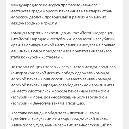
Международного конкурса профессионального
мастерства среди морских пехотинцев из четырех стран
«Морской десант», проводимый в рамках Армейских
международных игр-2019.
Команды морских пехотинцев из Российской Федерации,
Китайской Народной Республики, Исламской Республики
Иран и Боливарианской Республики Венесуэла на боевых
машинах БТР-82А преодолели все препятствия третьего
этапа конкурса – «Эстафеты».
По итогам общих итоговых результатов международного
конкурса «Морской десант» победу одержала команда
морской пехоты ВМФ России. 2-е место заняла команда
морской пехоты Народно-освободительной армии Китая,
3-е место удостоились морские пехотинцы Исламской
Республики Иран. Военнослужащие Боливарианской
Республики Венесуэла заняли 4 позицию.
В составе команды победителя – якутянин Семен
Кулебякин, выпускник 2014 года Екюндюнской школы
Вилюйского улуса, нынче сержант, военнослужащий по