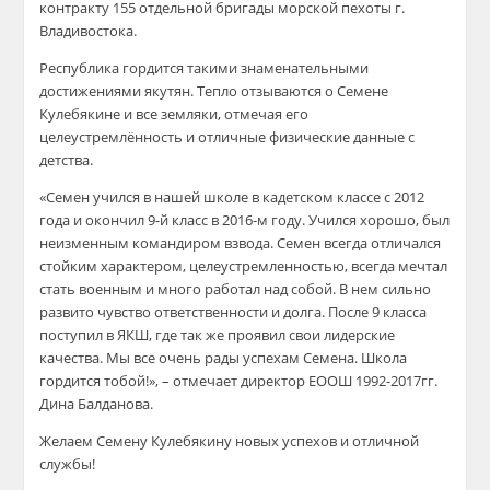
контракту 155 отдельной бригады морской пехоты г.
Владивостока.
Республика гордится такими знаменательными
достижениями якутян. Тепло отзываются о Семене
Кулебякине и все земляки, отмечая его
целеустремлённость и отличные физические данные с
детства.
«Семен учился в нашей школе в кадетском классе с 2012
года и окончил 9-й класс в 2016-м году. Учился хорошо, был
неизменным командиром взвода. Семен всегда отличался
стойким характером, целеустремленностью, всегда мечтал
стать военным и много работал над собой. В нем сильно
развито чувство ответственности и долга. После 9 класса
поступил в ЯКШ, где так же проявил свои лидерские
качества. Мы все очень рады успехам Семена. Школа
гордится тобой!», – отмечает директор ЕООШ 1992-2017гг.
Дина Балданова.
Желаем Семену Кулебякину новых успехов и отличной
службы!