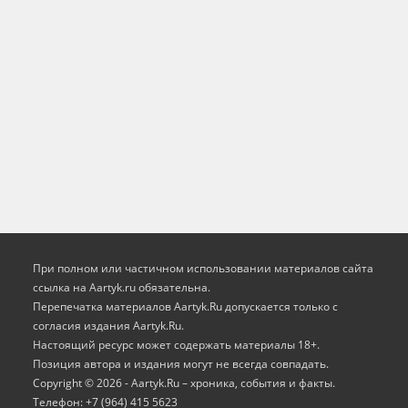
При полном или частичном использовании материалов сайта
ссылка на Aartyk.ru oбязательна.
Перепечатка материалов Aartyk.Ru допускается только с
согласия издания Aartyk.Ru.
Настоящий ресурс может содержать материалы 18+.
Позиция автора и издания могут не всегда совпадать.
Copyright © 2026 - Aartyk.Ru – хроника, события и факты.
Телефон: +7 (964) 415 5623