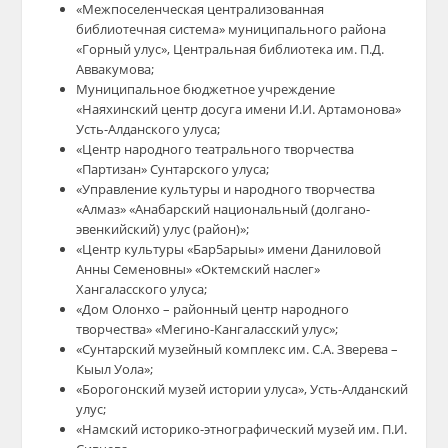
«Межпоселенческая централизованная
библиотечная система» муниципального района
«Горный улус», Центральная библиотека им. П.Д.
Аввакумова;
Муниципальное бюджетное учреждение
«Наяхинский центр досуга имени И.И. Артамонова»
Усть-Алданского улуса;
«Центр народного театрального творчества
«Партизан» Сунтарского улуса;
«Управление культуры и народного творчества
«Алмаз» «Анабарский национальный (долгано-
эвенкийский) улус (район)»;
«Центр культуры «Бар5арыы» имени Даниловой
Анны Семеновны» «Октемский наслег»
Хангаласского улуса;
«Дом Олонхо – районный центр народного
творчества» «Мегино-Кангаласский улус»;
«Сунтарский музейный комплекс им. С.А. Зверева –
Кыыл Уола»;
«Борогонский музей истории улуса», Усть-Алданский
улус;
«Намский историко-этнографический музей им. П.И.