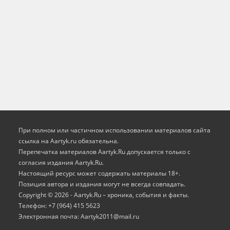
При полном или частичном использовании материалов сайта
ссылка на Aartyk.ru oбязательна.
Перепечатка материалов Aartyk.Ru допускается только с
согласия издания Aartyk.Ru.
Настоящий ресурс может содержать материалы 18+.
Позиция автора и издания могут не всегда совпадать.
Copyright © 2026 - Aartyk.Ru – хроника, события и факты.
Телефон: +7 (964) 415 5623
Электронная почта: Aartyk2011@mail.ru