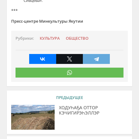
Сивцева».
***
Пресс-центре Минкультуры Якутии
Рубрики:
КУЛЬТУРА
ОБЩЕСТВО
ПРЕДЫДУЩЕЕ
ХОДУҺАҔА ОТТОР
КЭЧИГИРЭҺЭЛЛЭР