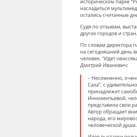
историческом парке “Ро
насладиться мультимед
остались считанные дн
Судя по отзывам, выстав
других городов и стран
По словам директора п
на сегодняшний день вы
человек. “Идет неиссяк
Дмитрий Иванович:
– Несомненно, очень
Саха”, с удивительн
принадлежит самобы
Иннокентьевой, чел
представила свои р
Автор обращает вни
народа, его мирово
человеческой души.
Идея выставки полно