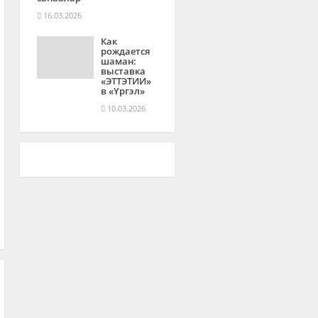
16.03.2026
Как
рождается
шаман:
выставка
«ЭТТЭТИИ»
в «Үргэл»
10.03.2026