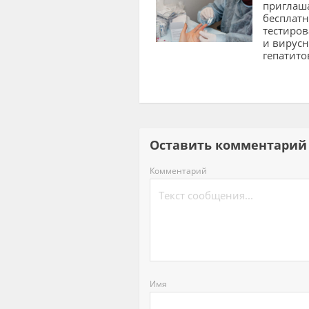
приглаша
бесплатн
тестиро
и вирус
гепатито
Оставить комментар
Комментарий
Имя