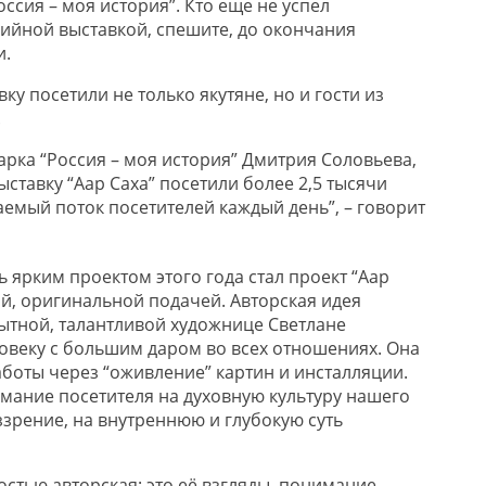
ссия – моя история”. Кто еще не успел
ийной выставкой, спешите, до окончания
и.
ку посетили не только якутяне, но и гости из
.
арка “Россия – моя история” Дмитрия Соловьева,
ставку “Аар Саха” посетили более 2,5 тысячи
аемый поток посетителей каждый день”, – говорит
 ярким проектом этого года стал проект “Аар
ой, оригинальной подачей. Авторская идея
тной, талантливой художнице Светлане
овеку с большим даром во всех отношениях. Она
аботы через “оживление” картин и инсталляции.
мание посетителя на духовную культуру нашего
ззрение, на внутреннюю и глубокую суть
стью авторская: это её взгляды, понимание