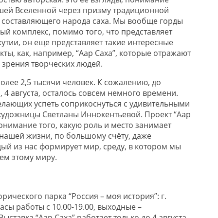
шей Вселенной через призму традиционной
о составляющего народа саха. Мы вообще горды
ый комплекс, помимо того, что представляет
кутии, он еще представляет такие интересные
ты, как, например, “Аар Саха”, которые отражают
 зрения творческих людей.
олее 2,5 тысячи человек. К сожалению, до
 4 августа, осталось совсем немного времени.
лающих успеть соприкоснуться с удивительными
удожницы Светланы Иннокентьевой. Проект “Аар
онимание того, какую роль и место занимает
 нашей жизни, по большому счёту, даже
ый из нас формирует мир, среду, в котором мы
ем этому миру.
ического парка “Россия – моя история”: г.
 Часы работы с 10.00-19.00, выходные –
ыставка “Аар Саха” работает только до 4 августа.