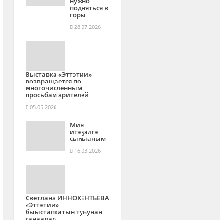
нужно
подняться в
горы
28.07.2026
Выставка «Эттэтии»
возвращается по
многочисленным
просьбам зрителей
05.05.2026
Мин
итэҕэлгэ
сыһыаным
16.03.2026
Светлана ИННОКЕНТЬЕВА
«Эттэтии»
быыстапкатын туһунан
санаалар