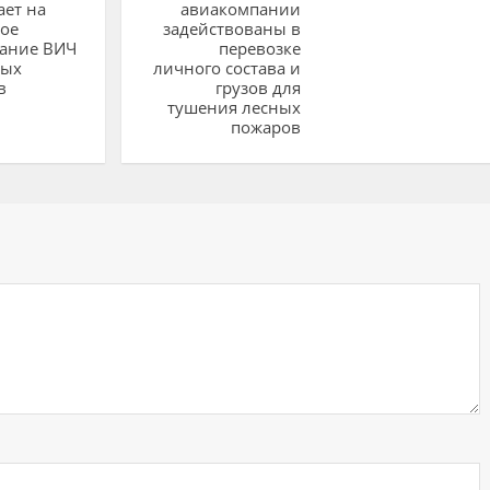
ет на
авиакомпании
ое
задействованы в
вание ВИЧ
перевозке
ных
личного состава и
в
грузов для
тушения лесных
пожаров
ий