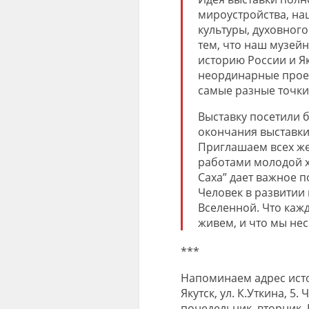
мироустройства, на
культуры, духовног
тем, что наш музейн
историю России и Я
неординарные проек
самые разные точки
Выставку посетили б
окончания выставки,
Приглашаем всех же
работами молодой х
Саха” дает важное п
Человек в развитии
Вселенной. Что кажд
живем, и что мы нес
***
Напоминаем адрес истор
Якутск, ул. К.Уткина, 5.
понедельник, вторник. В