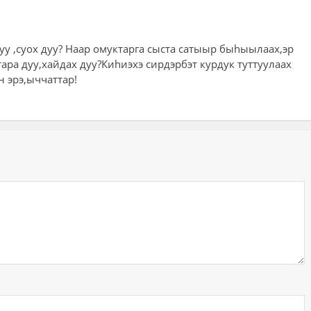
уу ,суох дуу? Наар омуктарга сыста сатыыр быhыылаах,эр
тара дуу,хайдах дуу?Киhиэхэ сирдэрбэт курдук туттуулаах
 эрэ,ыччаттар!
ий