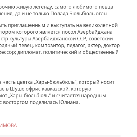
воочию живую легенду, самого любимого певца
ения, да и не только Полада Бюльбюль оглы.
быть приглашенным и выступать на великолепной
тором которого является посол Азербайджана
стр культуры Азербайджанской ССР, советский
адный певец, композитор, педагог, актёр, доктор
фессор; дипломат, политический и общественный
в честь цветка „Хары-бюльбюль“, который носит
ае в Шуше офрис кавказской, которую
ают „Хары-бюльбюль“ и считается народным
с восторгом поделилась Юлиана.
СИМОВА