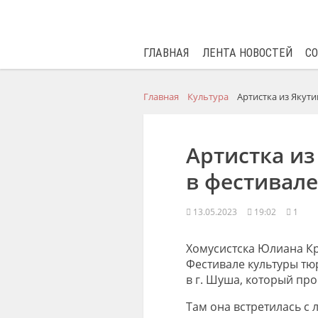
ГЛАВНАЯ
ЛЕНТА НОВОСТЕЙ
С
Главная
Культура
Артистка из Якут
Артистка из
в фестивал
13.05.2023
19:02
1
Хомусистска Юлиана К
Фестивале культуры т
в г. Шуша, который про
Там она встретилась с