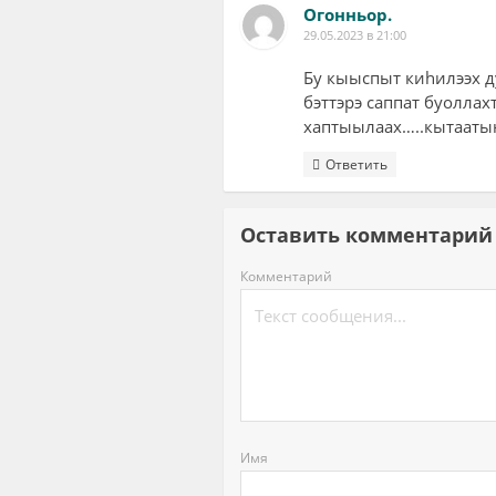
Огонньор.
29.05.2023 в 21:00
Бу кыыспыт киhилээх д
бэттэрэ саппат буоллах
хаптыылаах…..кытаатын
Ответить
Оставить комментар
Комментарий
Имя