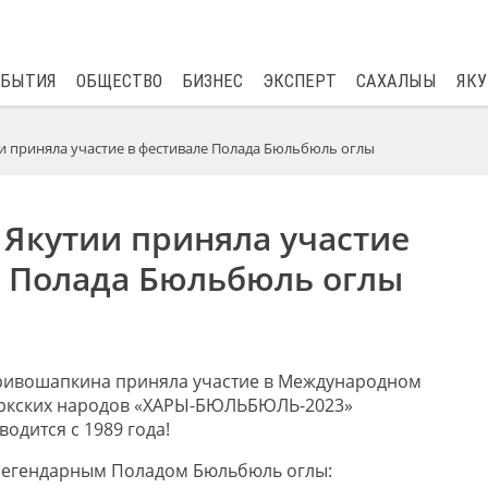
$
82.17
0.76
ОБЫТИЯ
ОБЩЕСТВО
БИЗНЕС
ЭКСПЕРТ
САХАЛЫЫ
ЯКУ
ии приняла участие в фестивале Полада Бюльбюль оглы
 Якутии приняла участие
е Полада Бюльбюль оглы
ривошапкина приняла участие в Международном
юркских народов «ХАРЫ-БЮЛЬБЮЛЬ-2023»
водится с 1989 года!
 легендарным Поладом Бюльбюль оглы: