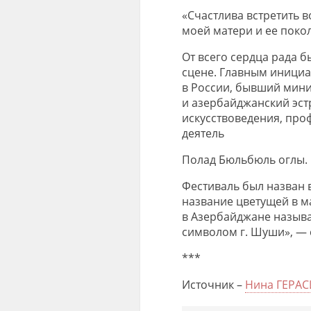
«Счастлива встретить 
моей матери и ее покол
От всего сердца рада 
сцене. Главным инициа
в России, бывший мини
и азербайджанский эстр
искусствоведения, про
деятель
Полад Бюльбюль оглы.
Фестиваль был назван 
название цветущей в м
в Азербайджане назыв
символом г. Шуши», — 
***
Источник –
Нина ГЕРА