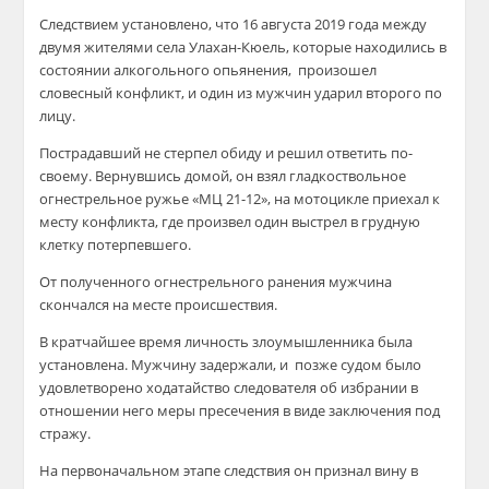
Следствием установлено, что 16 августа 2019 года между
двумя жителями села Улахан-Кюель, которые находились в
состоянии алкогольного опьянения, произошел
словесный конфликт, и один из мужчин ударил второго по
лицу.
Пострадавший не стерпел обиду и решил ответить по-
своему. Вернувшись домой, он взял гладкоствольное
огнестрельное ружье «МЦ 21-12», на мотоцикле приехал к
месту конфликта, где произвел один выстрел в грудную
клетку потерпевшего.
От полученного огнестрельного ранения мужчина
скончался на месте происшествия.
В кратчайшее время личность злоумышленника была
установлена. Мужчину задержали, и позже судом было
удовлетворено ходатайство следователя об избрании в
отношении него меры пресечения в виде заключения под
стражу.
На первоначальном этапе следствия он признал вину в