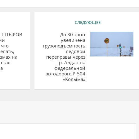
СЛЕДУЮЩЕЕ
в ШТЫРОВ
До 30 тонн
ии
увеличена
 что
грузоподъемность
елать,
ледовой
змах на
переправы через
 стал
р. Алдан на
на
федеральной
автодороге Р-504
«Колыма»
ий