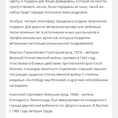
Цветы и подарки для Эльви Давидовны, которая не смогла
присутствовать лично, были переданы ее сыну, такой же
набор будет передан Антонине Александровне.
Особую, теплую атмосферу праздника создали творческие
подарки. Для дорогих ветеранов прозвучали любимые
песни военных лет в исполнении юных школьников и
профессиональных артистов, которые подарили
ветеранам настоящее музыкальное поздравление.
Мартын Герасимович Григорьев (род. 1925) – ветеран
Великой Отечественной войны, призван в 1943 году.
Участвовал в боевых действиях против милитаристской
Японии, командир зенитного отделения, старший сержант.
Награжден орденом Отечественной войны II степени,
медалью «За победу над Японией» и другими юбилейными
наградами.
Анатолий Сергеевич Макушин (род. 1940) – житель
блокадного Ленинграда, был эвакуирован из осажденного
города двухлетним ребенком по «Дороге жизни». В Якутске
с 1982 года, ветеран труда.