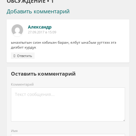
ОБСУЖДЕНИЕ • 1
Добавить комментарий
Александр
27.09.2017 в 15:09
ынахпытын сиэн кэбиьэн баран, елбут ына5ым ууттээх этэ
диэбит курдук
Ответить
Оставить комментарий
Комментарий
Имя