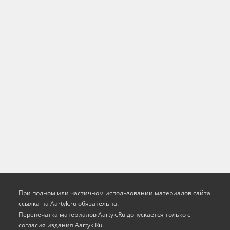
При полном или частичном использовании материалов сайта
ссылка на Aartyk.ru oбязательна.
Перепечатка материалов Aartyk.Ru допускается только с
согласия издания Aartyk.Ru.