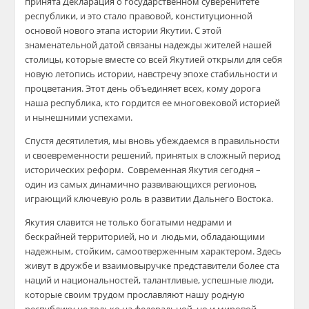
принята Декларация о государственном суверенитете
республики, и это стало правовой, конституционной
основой нового этапа истории Якутии. С этой
знаменательной датой связаны надежды жителей нашей
столицы, которые вместе со всей Якутией открыли для себя
новую летопись истории, навстречу эпохе стабильности и
процветания. Этот день объединяет всех, кому дорога
наша республика, кто гордится ее многовековой историей
и нынешними успехами.
Спустя десятилетия, мы вновь убеждаемся в правильности
и своевременности решений, принятых в сложный период
исторических реформ. Современная Якутия сегодня –
один из самых динамично развивающихся регионов,
играющий ключевую роль в развитии Дальнего Востока.
Якутия славится не только богатыми недрами и
бескрайней территорией, но и людьми, обладающими
надежным, стойким, самоотверженным характером. Здесь
живут в дружбе и взаимовыручке представители более ста
наций и национальностей, талантливые, успешные люди,
которые своим трудом прославляют нашу родную