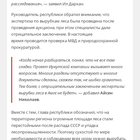
расследования»,
—
заявил Ил Дархан
.
Руководитель
р
еспублики обратил внимание, что
экспертиза по вырубкам леса была проведена после
проведения аукциона, при этом специалисты дали
отрицательное заключение.
В настоящее
время
проводится
проверка МВД и природоохранной
прокуратурой.
«Когда начал разбираться, понял, что не все там
гладко. Проект Иркутской компании вызывает много
вопросов. Многие разделы отсутствуют и многие
документы сделаны, скажем так, не шибко грамотно.
Тем более, с отрицательным заключением экспертизы
вырубки леса в Амге не будет»,
—
добавил
Айсен
Николаев
.
В
месте с тем, глава республики обозначил, что на
территории региона огромные площади леса стали
перестойными после распада СССР и упадка
лесопромышленности. Поэтому сухостой по мере
необходимости и соблюдении всех норм нужно вырубать.