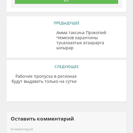
ПРЕДЫДУЩЕЕ
Амма таксиһа Прокопий
Чемезов карантины
туһалаахтык атаарарга
ыҥырар
СЛЕДУЮЩЕЕ
Рабочие пропуска в регионах
будут выдавать только на сутки
Оставить комментарий
Комментарий