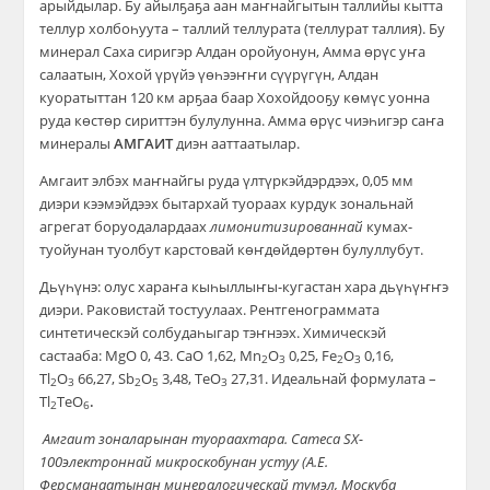
арыйдылар. Бу айылҕаҕа аан маҥнайгытын таллийы кытта
теллур холбоһуута – таллий теллурата (теллурат таллия). Бу
минерал Саха сиригэр Алдан оройуонун, Амма өрүс уҥа
салаатын, Хохой үрүйэ үөһээҥҥи сүүрүгүн, Алдан
куоратыттан 120 км арҕаа баар Хохойдооҕу көмүс уонна
руда көстөр сириттэн булулунна. Амма өрүс чиэһигэр саҥа
минералы
АМГАИТ
диэн ааттаатылар.
Амгаит элбэх маҥнайгы руда үлтүркэйдэрдээх, 0,05 мм
диэри кээмэйдээх бытархай туораах курдук зональнай
агрегат боруодалардаах
лимонитизированнай
кумах-
туойунан туолбут карстовай көҥдөйдөртөн булуллубут.
Дьүһүнэ: олус хараҥа кыһыллыҥы-кугастан хара дьүһүҥҥэ
диэри. Раковистай тостуулаах. Рентгенограммата
синтетическэй солбудаһыгар тэҥнээх. Химическэй
састааба: MgO 0, 43. CaO 1,62, Mn
O
0,25, Fe
O
0,16,
2
3
2
3
Tl
O
66,27, Sb
O
3,48, TeO
27,31. Идеальнай формулата –
2
3
2
5
3
Tl
TeO
.
2
6
Амгаит зоналарынан туораахтара. Cameca SX-
100электроннай микроскобунан устуу (А.Е.
Ферсманаатынан минералогическай түмэл, Москуба