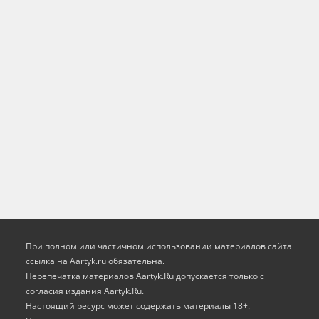
При полном или частичном использовании материалов сайта
ссылка на Aartyk.ru oбязательна.
Перепечатка материалов Aartyk.Ru допускается только с
согласия издания Aartyk.Ru.
Настоящий ресурс может содержать материалы 18+.