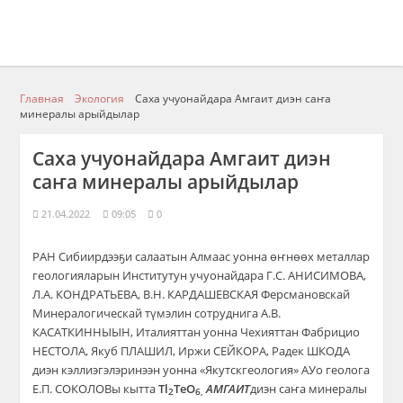
Главная
Экология
Саха учуонайдара Амгаит диэн саҥа
минералы арыйдылар
Саха учуонайдара Амгаит диэн
саҥа минералы арыйдылар
21.04.2022
09:05
0
РАН Сибиирдээҕи салаатын Алмаас уонна өҥнөөх металлар
геологияларын Институтун учуонайдара Г.С. АНИСИМОВА,
Л.А. КОНДРАТЬЕВА, В.Н. КАРДАШЕВСКАЯ Ферсмановскай
Минералогическай түмэлин сотруднига А.В.
КАСАТКИННЫЫН, Италияттан уонна Чехияттан Фабрицио
НЕСТОЛА, Якуб ПЛАШИЛ, Иржи СЕЙКОРА, Радек ШКОДА
диэн кэллиэгэлэринээн уонна «Якутскгеология» АУо геолога
Е.П. СОКОЛОВы кытта
Tl
TeO
АМГАИТ
диэн саҥа минералы
2
6
,