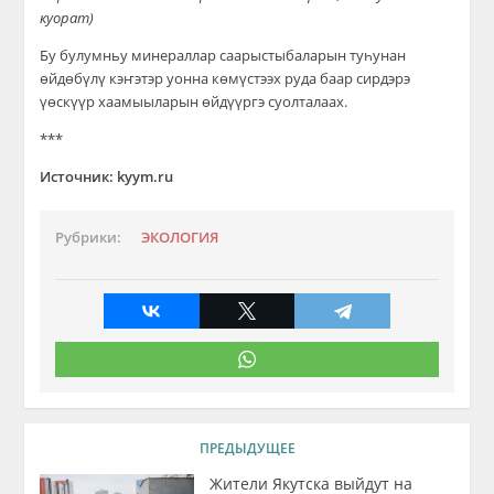
куорат)
Бу булумньу минераллар саарыстыбаларын туһунан
өйдөбүлү кэҥэтэр уонна көмүстээх руда баар сирдэрэ
үөскүүр хаамыыларын өйдүүргэ суолталаах.
***
Источник: kyym.ru
Рубрики:
ЭКОЛОГИЯ
ПРЕДЫДУЩЕЕ
Жители Якутска выйдут на