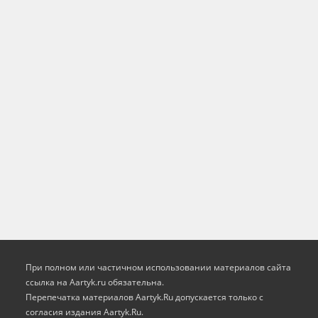
При полном или частичном использовании материалов сайта
ссылка на Aartyk.ru oбязательна.
Перепечатка материалов Aartyk.Ru допускается только с
согласия издания Aartyk.Ru.