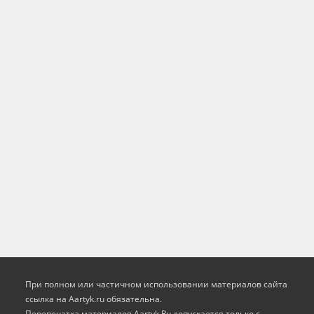
При полном или частичном использовании материалов сайта
ссылка на Aartyk.ru oбязательна.
Перепечатка материалов Aartyk.Ru допускается только с