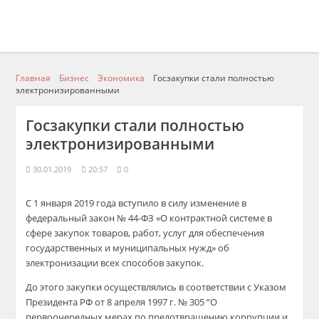
Главная
Бизнес
Экономика
Госзакупки стали полностью
электронизированными
Госзакупки стали полностью
электронизированными
30.01.2019
20:57
0
С 1 января 2019 года
вступило в силу
изменение в
федеральный закон № 44-ФЗ «О контрактной системе в
сфере
закупок товаров, работ, услуг для обеспечения
госуд
арственных и муниципальных нужд»
об
электронизации всех способов закупок
.
До
этого
закупки
осуществля
лись
в соответствии с Указом
Президента РФ от 8 апреля
1997 г
. № 305 “О
первоочередных мерах по предотвращению коррупции и