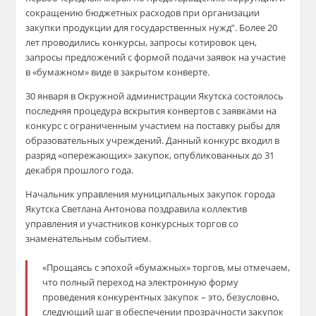
сокращению бюджетных расходов при организации
закупки продукции для государственных нужд”. Более 20
лет проводились конкурсы, запросы котировок цен,
запросы предложений
с
формой подачи заявок на
участие
в «бумажном» виде в закрытом конверте.
30 января в Окружной ад
министрации Якутска состоялось
последняя
процедура вскрытия
конвертов с заявками на
конкурс
с ограниченным участием на поставку рыбы
для
образовательных учреждений
. Данный конкурс входил в
разряд «опережающих» закупок, о
публикованных
до 31
декабря прошлого года.
Начальник управления муниципальных закупок города
Якутска Светлана Антонова поздравила коллектив
управления и участников конкурсных торгов со
знаменательным событием.
«
Прощаясь с эпохой «бумажных» торгов, мы отмечаем,
что п
олный переход на электронную форму
проведения к
онкурентных закупок
– это, безусловно,
следующий шаг в обеспечении
прозрачности
закупок