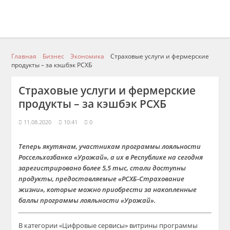
Главная
Бизнес
Экономика
Страховые услуги и фермерские
продукты – за кэшбэк РСХБ
Страховые услуги и фермерские
продукты – за кэшбэк РСХБ
11.08.2020
10:41
0
Теперь
якутянам
, участникам программы лояльности
Россельхозбанка «Урожай
»
, а их
в
Республике
на сегодня
зарегистрировано более 5,5
тыс
, с
тали доступны
продукты
, предоставляем
ые
«
РСХБ-Страхование
жизни
»
,
которые можно приобрести
за накопленные
баллы программы лояльности «Урожай».
В категории «Цифровые сервисы» витрины программы