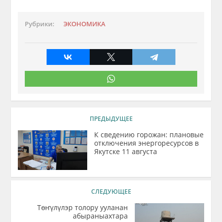
Рубрики:
ЭКОНОМИКА
ПРЕДЫДУЩЕЕ
К сведению горожан: плановые
отключения энергоресурсов в
Якутске 11 августа
СЛЕДУЮЩЕЕ
Төҥүлүлэр толору ууланан
абыраныахтара