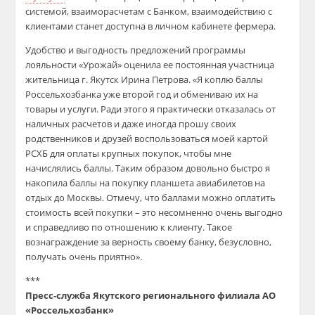
системой, взаиморасчетам с Банком, взаимодействию с
клиентами
станет
доступна в личном кабинете фермера.
Удобство и выгодность предложений программы
лояльности «Урожай»
оценила
ее
постоянная
участница
жительница г.
Якутск Ирина Петрова. «Я коплю баллы
Россельхозбанка уже второй год и обмениваю их на
товары и услуги. Ради этого я практически отказалась от
наличных расчетов и даже иногда прошу своих
родственников и друзей воспользоваться моей картой
РСХБ для оплаты крупных покупок, чтобы мне
начислялись баллы. Таким образом довольно быстро я
накопила баллы на покупку планшета авиабилетов
на
отдых
до
Москвы
. Отмечу, что баллами можно оплатить
стоимость всей
покупк
и
– это несомненно
очень
выгодно
и справедливо по отношению к клиенту. Такое
вознаграждение за верность своему банку, безусловно,
получать очень приятно».
***
Пресс-служба Якутского регионального филиала АО
«Россельхозбанк»