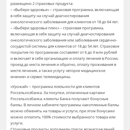
размещено 2 страховых продукта:
– «
Выбери здоровье»
– страховая программа, включающая
в себя защиту на случай диагностирования
онкологического заболевания для клиентов от 18 до 64 лет.
– «
Выбери здоровье плюс
» – страховая программа,
включающая в себя защиту на случай диагностирования
онкологического заболевания или заболевания сердечно-
сосудистой системы для клиентов от 18 до 54 лет. Страховое
покрытие по программам составляет от 6 до 9 млн руб
лей
и включает в себя организацию и оплату лечения в России,
проезд до места лечения и обратно, оплату проживания в
месте лечения, а также услугу «второе медицинское
мнение» и сервис телемедицины.
«Урожай» – программа лояльности для клиентов
Россельхозбанка. За покупки, оплаченные картами
Россельхозбанка, клиенты Банка получают бонусные
баллы. В личном кабинете программы
накопленные
баллы
мо
жно обменя
ть на товары и услуги, при этом
бонусами
можно оплатить 100% стоимости выбранного товара или
услуги.
Страховые продукты дополнили список вознаграждений,