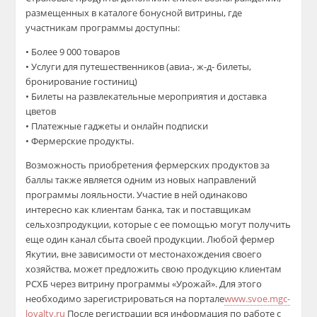
размещенных в каталоге бонусной витрины
, где
участникам программы доступны
:
• Более 9 000 товаров
• Услуги для путешественников (авиа-, ж-д- билеты,
бронирование гостиниц)
• Билеты на развлекательные мероприятия и доставка
цветов
• Платежные гаджеты и онлайн подписки
• Фермерские продукты.
Возможность приобретения фермерских продуктов за
баллы также является одним из новых направлений
программы лояльности. Участие в ней одинаково
интересно как клиентам банка, так и поставщикам
сельхозпродукции, которые с ее помощью могут получить
еще один канал сбыта своей продукции. Любой фермер
Якутии, вне зависимости от местонахождения своего
хозяйства, может
п
редложить свою продукцию клиентам
РСХБ
через витрину программы «Урожай». Для этого
необходимо зарегистрироваться
на
портале
www
.svoe.mgc-
loyalty.ru
После регистрации в
ся информация по работе с