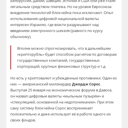
Белоруссии, Дании, Швеции, Эстонии и США они уже стали
легальным средством платежа. Но на уровне Евросоюза
внедрение технологий блокчейна пока исключают. Опыт
использования цифровой национальной валюты
интересен Израилю, где власти раздумывают над
введением электронного шекеля (равного по курсу
обычному).
Вполне можно спрогнозировать, что в дальнейшем
«крипторубль» будет способом расчётов по договорам
государственных компаний, государственных
корпораций, крупных финансовых структур и т.д.
Но есть у криптовалют и убеждённые противники. Один из
них — американский миллиардер
Джордж Сорос
.
Выступая 25 января на экономическом форуме в Давосе,
он назвал цифровые валюты «мыльным пузырём» и
«спекуляцией, основанной на недопонимании». При этом
саму систему блокчейна Сорос воспринимает
положительно и даже использует её в работе одного из
своих фондов.