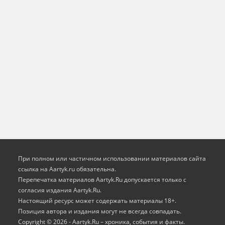
При полном или частичном использовании материалов сайта
ссылка на Aartyk.ru oбязательна.
Перепечатка материалов Aartyk.Ru допускается только с
согласия издания Aartyk.Ru.
Настоящий ресурс может содержать материалы 18+.
Позиция автора и издания могут не всегда совпадать.
Copyright © 2026 - Aartyk.Ru – хроника, события и факты.