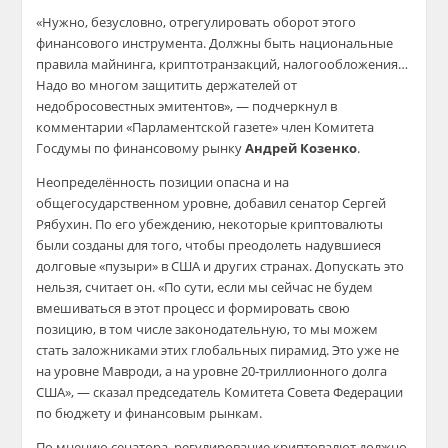
«Нужно, безусловно, отрегулировать оборот этого
финансового инструмента. Должны быть национальные
правила майнинга, криптотранзакций, налогообложения…
Надо во многом защитить держателей от
недобросовестных эмитентов», — подчеркнул в
комментарии «Парламентской газете» член Комитета
Госдумы по финансовому рынку
Андрей Козенко
.
Неопределённость позиции опасна и на
общегосударственном уровне, добавил сенатор Сергей
Рябухин. По его убеждению, некоторые криптовалюты
были созданы для того, чтобы преодолеть надувшиеся
долговые «пузыри» в США и других странах. Допускать это
нельзя, считает он. «По сути, если мы сейчас не будем
вмешиваться в этот процесс и формировать свою
позицию, в том числе законодательную, то мы можем
стать заложниками этих глобальных пирамид. Это уже не
на уровне Мавроди, а на уровне 20-триллионного долга
США», — сказал председатель Комитета Совета Федерации
по бюджету и финансовым рынкам.
По мнению сенатора, регулирование криптовалют должно