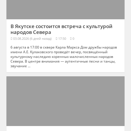
В Якутске состоится встреча с культурой
народов Севера
03.08.2026 (6 дней назад)
17:50
0
6 августа в 17:00 в сквере Карла Маркса Дом дружбы народов
имени А.Е. Кулаковского проведёт вечер, посвящённый
культурному наследию коренных малочисленных народов
Севера. В центре внимания — аутентичные песни и танцы,
звучание ...