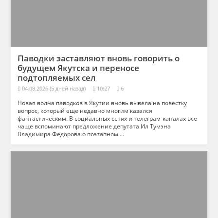
Паводки заставляют вновь говорить о
будущем Якутска и переносе
подтопляемых сел
04.08.2026 (5 дней назад)
10:27
6
Новая волна паводков в Якутии вновь вывела на повестку
вопрос, который еще недавно многим казался
фантастическим. В социальных сетях и телеграм-каналах все
чаще вспоминают предложение депутата Ил Тумэна
Владимира Федорова о поэтапном ...