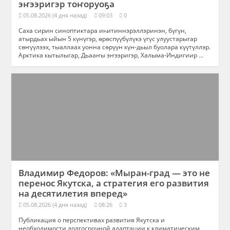
эҥээригэр тоҥоруоҕа
05.08.2026 (4 дня назад)
09:03
0
Саха сирин синоптиктара иһитиннэрэллэринэн, бүгүн,
атырдьах ыйын 5 күнүгэр, өрөспүүбүлүкэ үгүс улуустарыгар
сөҥүүлээх, тыаллаах уонна сөрүүн күн-дьыл буолара күүтүллэр.
Арктика кытылыгар, Дьааҥы эҥээригэр, Халыма-Индигиир ...
Владимир Федоров: «Мыран-град — это не
перенос Якутска, а стратегия его развития
на десятилетия вперед»
05.08.2026 (4 дня назад)
08:26
3
Публикация о перспективах развития Якутска и
необходимости долгосрочной адаптации к климатическим