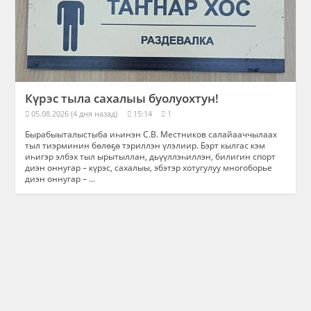
Күрэс тыла сахалыы буолуохтун!
05.08.2026 (4 дня назад)
15:14
1
Бырабыыталыстыба иһинэн С.В. Местников салайааччылаах
тыл тиэрминин бөлөҕө тэриллэн үлэлиир. Бэрт кылгас кэм
иһигэр элбэх тыл ырытыллан, дьүүллэһиллэн, билигин спорт
диэн оннугар – күрэс, сахалыы, эбэтэр хотугулуу многоборье
диэн оннугар – ...