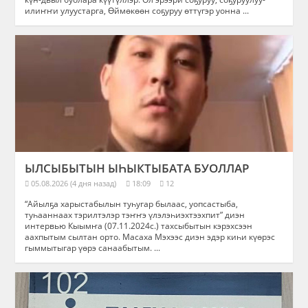
илиҥҥи улуустарга, Өймөкөөн соҕуруу өттүгэр уонна ...
ЫЛСЫБЫТЫН ЫҺЫКТЫБАТА БУОЛЛАР
05.08.2026 (4 дня назад)
18:09
12
“Айылҕа харыстабылын туһугар былаас, уопсастыба,
туһааннаах тэрилтэлэр тэҥҥэ үлэлэһиэхтээхпит” диэн
интервью Кыымҥа (07.11.2024с.) тахсыбытын кэрэхсээн
аахпытым сылтан орто. Масаха Мэхээс диэн эдэр киһи күөрэс
гыммытыгар үөрэ санаабытым. ...