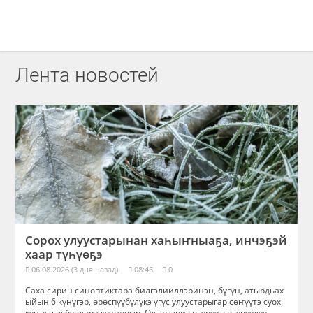
Лента новостей
Сорох улуустарынан хаһыҥныаҕа, инчэҕэй
хаар түһүөҕэ
06.08.2026 (3 дня назад)
08:45
0
Саха сирин синоптиктара билгэлииллэринэн, бүгүн, атырдьах
ыйын 6 күнүгэр, өрөспүүбүлүкэ үгүс улуустарыгар сөҥүүтэ суох
күн-дьыл буолара күүтүллэр. Ол эрээри соҕуруу, соҕуруулуу-