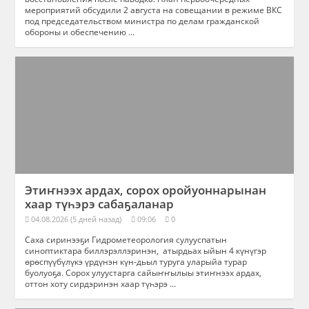
мероприятий обсудили 2 августа на совещании в режиме ВКС
под председательством министра по делам гражданской
обороны и обеспечению ...
Этиҥнээх ардах, сорох оройуоннарынан
хаар түһэрэ сабаҕаланар
04.08.2026 (5 дней назад)
09:06
0
Саха сиринээҕи Гидрометеорология сулууспатын
синоптиктара биллэрэллэринэн, атырдьах ыйын 4 күнүгэр
өрөспүүбүлүкэ үрдүнэн күн-дьыл туруга уларыйа турар
буолуоҕа. Сорох улуустарга сайыҥҥылыы этиҥнээх ардах,
оттон хоту сирдэринэн хаар түһэрэ ...