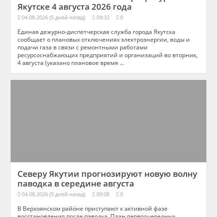
Якутске 4 августа 2026 года
04.08.2026 (5 дней назад)
09:32
0
Единая дежурно-диспетчерская служба города Якутска
сообщает о плановых отключениях электроэнергии, воды и
подачи газа в связи с ремонтными работами
ресурсоснабжающих предприятий и организаций во вторник,
4 августа (указано плановое время ...
Северу Якутии прогнозируют новую волну
паводка в середине августа
04.08.2026 (5 дней назад)
09:08
0
В Верхоянском районе приступают к активной фазе
восстановления после паводка. План первоочередных