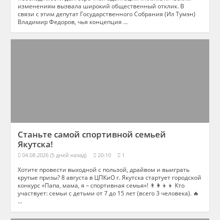
изменениям вызвала широкий общественный отклик. В
связи с этим депутат Государственного Собрания (Ил Тумэн)
Владимир Федоров, чья концепция ...
Станьте самой спортивной семьей
Якутска!
04.08.2026 (5 дней назад)
20:10
1
Хотите провести выходной с пользой, драйвом и выиграть
крутые призы? 8 августа в ЦПКиО г. Якутска стартует городской
конкурс «Папа, мама, я – спортивная семья»! 👨‍👩‍👦‍👦 Кто
участвует: семьи с детьми от 7 до 15 лет (всего 3 человека). 🔥
...