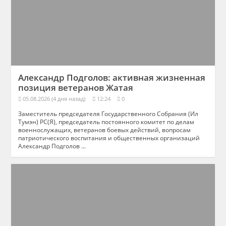
Александр Подголов: активная жизненная
позиция ветеранов Жатая
05.08.2026 (4 дня назад)
12:24
0
Заместитель председателя Государственного Собрания (Ил
Тумэн) РС(Я), председатель постоянного комитет по делам
военнослужащих, ветеранов боевых действий, вопросам
патриотического воспитания и общественных организаций
Александр Подголов ...