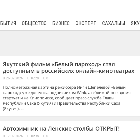
$
82.17
0.76
ОБЫТИЯ
ОБЩЕСТВО
БИЗНЕС
ЭКСПЕРТ
САХАЛЫЫ
ЯКУ
Якутский фильм «Белый пароход» стал
доступным в российских онлайн-кинотеатрах
26.02.2026
16:28
0
Полнометражная картина режиссера Инги Шепелёвой «Белый
пароход» уже доступна подписчикам Wink, а в ближайшее время
стартует и на Кинопоиске, сообщает пресс-служба Главы
Республики Саха (Якутия) и Правительства Республики Саха
(Якутия). ...
Автозимник на Ленские столбы ОТКРЫТ!
17.02.2026
10:38
0