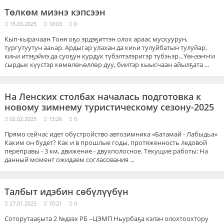
Төлкөм миэнэ кэпсээн
15.03.2025
10:03
0
Кып-кырачаан Тоня оҕо эрдэҕиттэн олох араас мускуурун,
тургутуутун ааһар. Ардыгар улахан да киһи тулуйбатын тулуйар,
киһи итэҕэйиэ да суоҕун курдук түбэлтэлэригэр түбэһэр…Үөһээҥҥи
сырдык күүстэр көмөлөһөллөр дуу, биитэр кыысчаан айылҕата ...
На Ленских столбах началась подготовка к
новому зимнему туристическому сезону-2025
02.02.2025
13:26
0
Прямо сейчас идет обустройство автозимника «Батамай - Лабыдьа»
Каким он будет? Как и в прошлые годы, протяженность ледовой
переправы - 3 км, движение - двухполосное. Текущие работы: На
данный момент ожидаем согласования ...
Талбыт идэбин сөбүлүүбүн
27.01.2025
10:21
0
Соторутааҕыта 2 №дээх РБ –ЦЭМП Ньурбаҕа кэлэн олохтоохтору