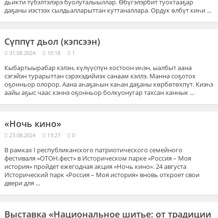
дьикти түбэлтэлэрэ буолуталыыллар. Өбүгэлэрбит туохтааҕар
даҕаны иэстээх сылдьалларыттан куттаналлара. Ордук өлбүт киһи ...
Сүппүт дьол (кэпсээн)
31.08.2024
10:18
1
Кыбартыырабар кэлэн, күлүүспүн хостоон иһэн, ыалбыт аана
сэгэйэн турарыттан сэрэхэдийиэх санаам кэллэ. Манна соҕотох
оҕонньор олорор. Аана аһаҕаһын хаһан даҕаны көрбөтөхпүт. Киэһэ
аайы аҕыс чаас кэннэ оҕонньор болкуонугар тахсан ханнык ...
«Ночь кино»
23.08.2024
13:27
0
В рамках I республиканского патриотического семейного
фестиваля «ОТОН.фест» в Историческом парке «Россия – Моя
история» пройдет ежегодная акция «Ночь кино». 24 августа
Исторический парк «Россия – Моя история» вновь откроет свои
двери для ...
Выставка «Национальное шитье: от традиции