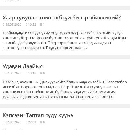
Хаар туһунан төһө элбэҕи билэр эбиккиний?
23.09.2025
16:22
1
1. Айылҕаҕа икки үүт-үкчү оһуордаах хаар көстүбэт Бу этиигэ үгүс
киһи итэҕэйэр. Ол эрээри бу этиигэ сөптөөх хоруй суох. Кырдьык да
сымыйа да буолуон сөп. Ол эрээри, биһиги «кырдьык» диэн
сөптөөҕүнэн ааҕыахха. Тоҕо диэтэргин, хаар ...
Удаҕан Даайыс
07.06.2025
10:16
0
1992 сыл, ахсынньы. Дьокуускайга балыыһаҕа сытабын. Палаатабар
иккиэбит. Бороҕонтон сылдьар Петр Н. диэн сэттэ уонун ааспыт
киһини кытта сытабын. Мин бу балыыһаҕа үс ый эмтэммитим
тухары хас да киһини кытта сыттым, ол эрэн, кини эрэ миэхэ ...
Кэпсээн: Таптал сүдү күүһэ
02.06.2025
22:03
0