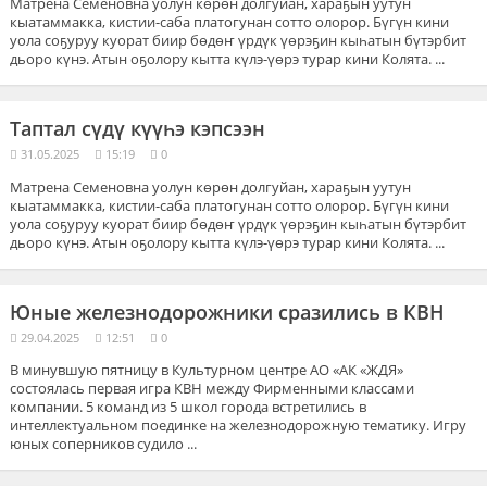
Матрена Семеновна уолун көрөн долгуйан, хараҕын уутун
кыатаммакка, кистии-саба платогунан сотто олорор. Бүгүн кини
уола соҕуруу куорат биир бөдөҥ үрдүк үөрэҕин кыһатын бүтэрбит
дьоро күнэ. Атын оҕолору кытта күлэ-үөрэ турар кини Колята. ...
Таптал сүдү күүһэ кэпсээн
31.05.2025
15:19
0
Матрена Семеновна уолун көрөн долгуйан, хараҕын уутун
кыатаммакка, кистии-саба платогунан сотто олорор. Бүгүн кини
уола соҕуруу куорат биир бөдөҥ үрдүк үөрэҕин кыһатын бүтэрбит
дьоро күнэ. Атын оҕолору кытта күлэ-үөрэ турар кини Колята. ...
Юные железнодорожники сразились в КВН
29.04.2025
12:51
0
В минувшую пятницу в Культурном центре АО «АК «ЖДЯ»
состоялась первая игра КВН между Фирменными классами
компании. 5 команд из 5 школ города встретились в
интеллектуальном поединке на железнодорожную тематику. Игру
юных соперников судило ...