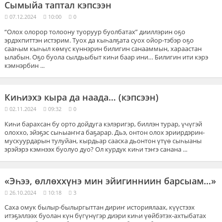
Сымыйа таптал кэпсээн
07.12.2024
10:00
0
“Олох олорор толоону туоруур буолбатах” дииллэрин оҕо
эрдэхпиттэн истэрим. Туох да кыһалҕата суох ойор-тэбэр оҕо
сааһым кыһыл көмүс күннэрин билигин санааммын, хараастан
ылабын. Оҕо буола сылдьыбыт киһи баар ини… Билигин ити кэрэ
кэмнэрбин ...
Киһиэхэ кыра да наада… (кэпсээн)
02.11.2024
09:32
0
Киһи барахсан бу орто дойдуга кэлэригэр, биллэн турар, үчүгэй
олоххо, эйэҕэс сыһыаҥҥа баҕарар. Дьэ, онтон олох эриирдэрин-
мускуурдарын тулуйан, кырдьар сааска дьонтон үтүө сыһыаны
эрэйэрэ кэмнээх буолуо дуо? Ол курдук киһи тэҥэ санана ...
«Эһээ, өллөххүнэ мин эйигинниин барсыам…»
26.10.2024
10:18
3
Саха омук былыр-былыргыттан дириҥ историялаах, күүстээх
итэҕэллээх буолан күн бүгүнүгэр диэри киһи үөйбэтэх-ахтыбатах