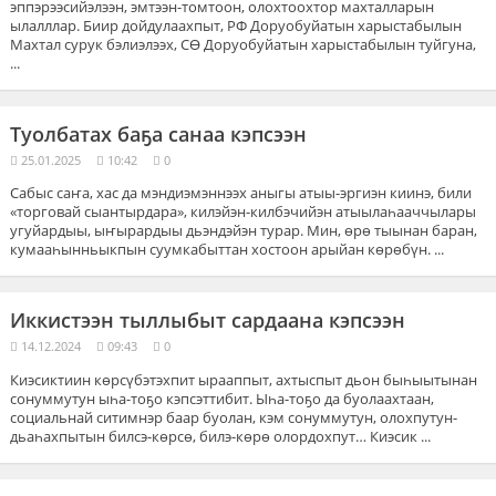
эппэрээсийэлээн, эмтээн-томтоон, олохтоохтор махталларын
ылалллар. Биир дойдулаахпыт, РФ Доруобуйатын харыстабылын
Махтал сурук бэлиэлээх, СӨ Доруобуйатын харыстабылын туйгуна,
...
Туолбатах баҕа санаа кэпсээн
25.01.2025
10:42
0
Сабыс саҥа, хас да мэндиэмэннээх аныгы атыы-эргиэн киинэ, били
«торговай сыантырдара», килэйэн-килбэчийэн атыылаһааччылары
угуйардыы, ыҥырардыы дьэндэйэн турар. Мин, өрө тыынан баран,
кумааһынньыкпын суумкабыттан хостоон арыйан көрөбүн. ...
Иккистээн тыллыбыт сардаана кэпсээн
14.12.2024
09:43
0
Киэсиктиин көрсүбэтэхпит ырааппыт, ахтыспыт дьон быһыытынан
сонуммутун ыһа-тоҕо кэпсэттибит. Ыһа-тоҕо да буолаахтаан,
социальнай ситимнэр баар буолан, кэм сонуммутун, олохпутун-
дьаһахпытын билсэ-көрсө, билэ-көрө олордохпут… Киэсик ...