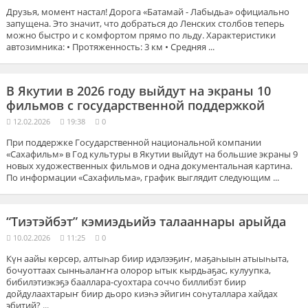
Друзья, момент настал! Дорога «Батамай - Лабыдьа» официально
запущена. Это значит, что добраться до Ленских столбов теперь
можно быстро и с комфортом прямо по льду. Характеристики
автозимника: • Протяженность: 3 км • Средняя ...
В Якутии в 2026 году выйдут на экраны 10
фильмов с государственной поддержкой
12.02.2026
19:38
0
При поддержке Государственной национальной компании
«Сахафильм» в Год культуры в Якутии выйдут на большие экраны 9
новых художественных фильмов и одна документальная картина.
По информации «Сахафильма», график выглядит следующим ...
“Тиэтэйбэт” кэмиэдьийэ талааннары арыйда
10.02.2026
11:25
0
Күн аайы көрсөр, алтыһар биир идэлээҕиҥ, маҕаһыын атыыһыта,
бочуоттаах сынньалаҥҥа олорор ытык кырдьаҕас, кулуупка,
бибилэтиэкэҕэ бааллара-суохтара соччо биллибэт биир
дойдулаахтарыҥ биир дьоро киэһэ эйигин соһуталлара хайдах
эбитий? ...