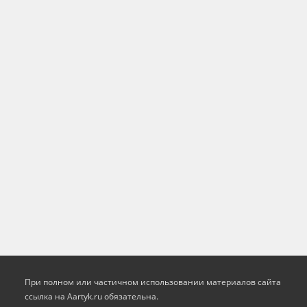
При полном или частичном использовании материалов сайта
ссылка на Aartyk.ru oбязательна.