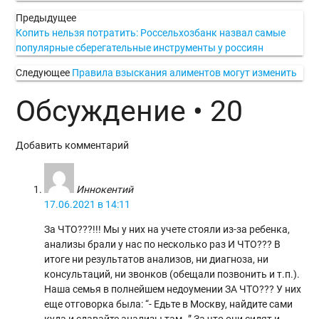
Предыдущее
Копить нельзя потратить: Россельхозбанк назвал самые
популярные сберегательные инструменты у россиян
Следующее
Правила взыскания алиментов могут изменить
Обсуждение • 20
Добавить комментарий
Иннокентий
17.06.2021 в 14:11
За ЧТО???!!! Мы у них на учете стояли из-за ребенка,
анализы брали у нас по несколько раз И ЧТО??? В
итоге ни результатов анализов, ни диагноза, ни
консультаций, ни звонков (обещали позвонить и т.п.).
Наша семья в полнейшем недоумении ЗА ЧТО??? У них
еще отговорка была: “- Едьте в Москву, найдите сами
куда и сдавайте анализы там…” За что они сидят и