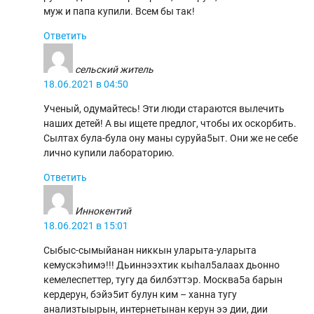
муж и папа купили. Всем бы так!
Ответить
сельский житель
18.06.2021 в 04:50
Ученый, одумайтесь! Эти люди стараются вылечить
наших детей! А вы ищете предлог, чтобы их оскорбить.
Сылтах була-була ону маны суруйа5ыт. Они же не себе
лично купили лабораторию.
Ответить
Иннокентий
18.06.2021 в 15:01
Сыбыс-сымыйанан никкын уларыта-уларыта
кемускэhимэ!!! Дьиннээхтик кыhал5алаах дьонно
кемелеспеттер, тугу да билбэттэр. Москва5а барын
кердерун, бэйэ5ит булун ким – ханна тугу
анализтыырын, интернетынан керун ээ дии, дии