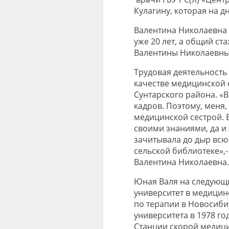
Кулагину
, которая на 
Валентина Николаевна
уже 20 лет,
а общий ст
Валентины Николаевн
Трудовая деятельност
качестве
медицинской 
Сунтарского
района
.
«В
кадров. Поэтому
,
меня,
медицинской сестрой. 
своими
знаниями, да и
зачитывала до дыр всю
сельской библиотеке»,-
Валентина Николаевна.
Юная
Валя на следующи
униве
рситет в медицинс
по терапии в Новосиби
университета в 1978 г
Станции скорой медиц