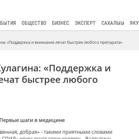
$
82.17
0.76
ОБЫТИЯ
ОБЩЕСТВО
БИЗНЕС
ЭКСПЕРТ
САХАЛЫЫ
ЯКУ
на: «Поддержка и внимание лечат быстрее любого препарата»
Кулагина: «Поддержка и
ечат быстрее любого
Первые шаги в медицине
твенная, добрая»
⁃
такими приятными
слова
ми
р СПИД»
описывают
свою коллегу
– Вале
нтину