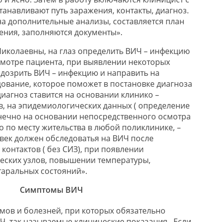
танавливают путь заражения, контакты, диагноз.
а дополнительные анализы, составляется план
ния, заполняются документы».
иколаевны, на глаз определить ВИЧ – инфекцию
мотре пациента, при выявлении некоторых
дозрить ВИЧ – инфекцию и направить на
ование, которое поможет в постановке диагноза
д
иагноз ставится на основании
клинико
–
, на эпидемиологических данных ( определение
онечно на основании непосредственного осмотра
 по месту жительства в любой поликлинике, –
овек должен
обследоватья
на ВИЧ после
 контактов
(
без СИЗ), при появлении
еских узлов, повышении температуры
,
таральных состояний».
Симптомы ВИЧ
омов и болезней, при которых обязательно
Ч, так называемые клинические показания
.
Если