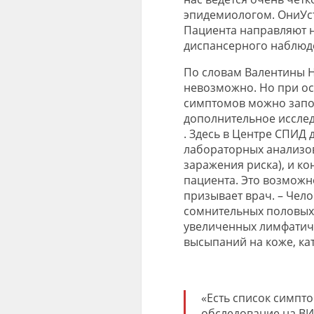
эпидемиологом. Они
У
с
Пациента направляют н
диспансерного наблюде
По словам Валентины Н
невозможно. Но при ос
симптомов можно запо
дополнительное исслед
.
Здесь в Центре СПИД 
лабораторных анализов
заражения риска), и к
пациента.
Это возможно
призывает врач. – Чел
сомнительных половых
увеличенных лимфа
тич
высыпаний
на коже, ка
«
Есть список симпт
обследование на ВИ