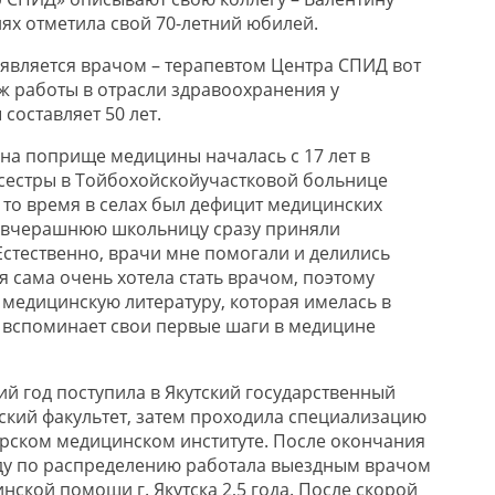
днях отметила свой
70-летний
юбилей.
является врачом
– терапевтом
Центра СПИД
вот
аж
работы в отрасли здравоохранения
у
ы
составляет
50 лет.
ь на поприще медицины нач
алась с 17 лет в
сестры
в
Тойбохойской
участковой больнице
 то время в селах был дефицит медицинских
 вчерашнюю школьницу сразу приняли
Естественно, врачи мне помогали и делились
 я сама очень
хотела стать врачом, поэтому
 медицинскую литературу, которая имелась в
вспоминает свои первые шаги в медицине
й год поступила в Якутский государственный
кий факультет, затем п
роходила специализацию
рском медицинском институте. После окончания
оду по распределению работала выездным врачом
инской по
мощи
г
. Якутска 2,5 года. После скорой