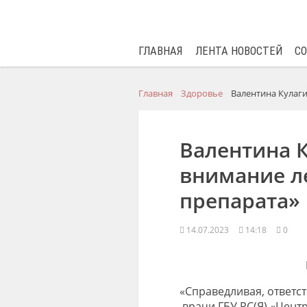
ГЛАВНАЯ
ЛЕНТА НОВОСТЕЙ
С
Главная
Здоровье
Валентина Кулаги
Валентина 
внимание л
препарата»
14.07.2023
14:18
0
«Справедливая, ответс
врачи ГБУ Р
С(
Я) «Цент