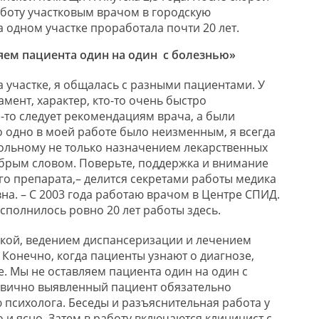
аботу
участковым
врачом в городскую
на одном участке проработала почти 20 лет.
яем пациента один на один с болезнью»
 участке,
я общалась с разными пациентами.
У
мент, характер, кто-то очень быстро
-то следует рекомендациям врача, а были
 одно в моей работе было неизменным, я всегда
ольному не только назначением лекарственных
обрым словом. Поверьте
, поддержка и внимание
го препарата,
– делится секретами рабо
ты медика
вна
.
–
С 200
3 года работаю врачом в
Центр
е
СПИД.
сполнилос
ь ровно 20 лет работы здесь
.
кой, ведением диспансеризации и лечением
.
Конечно, к
огда пациенты узнают о диагнозе
,
е.
Мы не оставляем пациента один на один
с
рвично выявленный пациент обязательно
 психолога. Беседы и разъяснительная работа у
о и ясно. Затем в работу включаются клиницист с