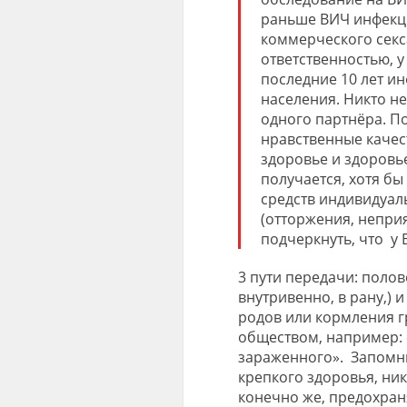
раньше ВИЧ инфекц
коммерческого секса
ответственностью, у
последние 10 лет и
населения. Никто не
одного партнёра
.
По
нравственные качест
здоровье и здоровье
получается, хотя бы
средств индивидуал
(отторжения, непри
подчеркнуть, что у
3 пути передачи: пол
внутривенно, в рану
,)
и
родов или кормления 
обществом, например:
зар
аженного
».
Запомни
крепкого здоровья, ник
конечно же
,
предохраня