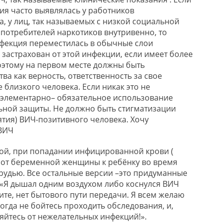
ия часто выявлялась
у
работников
, у лиц, так называемых с низкой социальной
 потребителей наркотиков внутривенно, то
нфекция переместилась в обычные слои
 застрахован от этой инфекции, если имеет более
этому на первом месте должны быть
ва как верность, ответственность за свое
 близкого человека. Если никак это не
 элементарн
о
–
обязательное использование
ьной защиты.
Не должно быть стигматизации
ятия) ВИ
Ч-
позитивного человека
. Хочу
 ВИЧ
овой, при попадании инфицированной
крови (
 от
беременной женщины к ребёнку во время
грудью
. Все остальные версии
–э
то придуманные
 «Я дышал одни
м воздухом либо коснулся ВИЧ
те, н
ет бытового пути
передачи.
Я всем желаю
огда не бойтесь проходить обследования, и,
йтесь от нежелательных инфекций!».