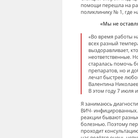
помощи
перешла на р
поликлинику
№
1, где 
«Мы не оставл
«
Во время работы на
всех разный темпера
выздоравливает, кто
неответственные.
Но
старалась помочь б
препарато
в, но и д
лечат быстрее любо
Валентина Николае
В этом году 7 июля
и
Я занимаюсь диагности
ВИЧ- инфицированных
реакции бывают разны
болезнью. Поэтому пе
проходит консультацию
нас ведётся очень четк