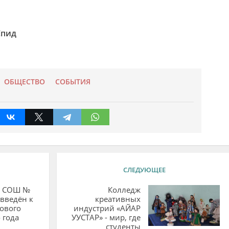
Спид
ОБЩЕСТВО
СОБЫТИЯ
СЛЕДУЮЩЕЕ
л СОШ №
Колледж
 введён к
креативных
ового
индустрий «АЙАР
 года
УУСТАР» - мир, где
студенты