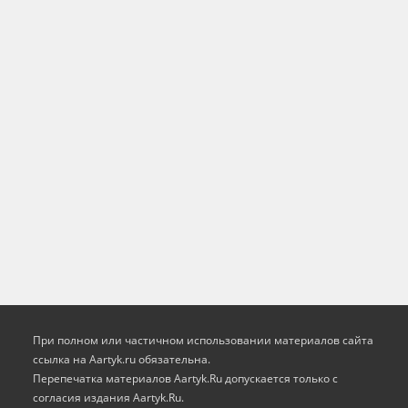
При полном или частичном использовании материалов сайта
ссылка на Aartyk.ru oбязательна.
Перепечатка материалов Aartyk.Ru допускается только с
согласия издания Aartyk.Ru.