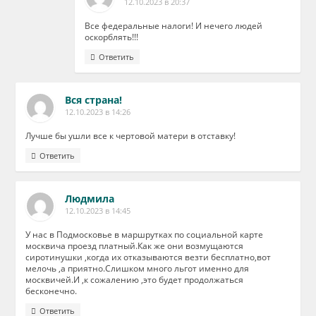
12.10.2023 в 20:37
Все федеральные налоги! И нечего людей
оскорблять!!!
Ответить
Вся страна!
12.10.2023 в 14:26
Лучше бы ушли все к чертовой матери в отставку!
Ответить
Людмила
12.10.2023 в 14:45
У нас в Подмосковье в маршрутках по социальной карте
москвича проезд платный.Как же они возмущаются
сиротинушки ,когда их отказываются везти бесплатно,вот
мелочь ,а приятно.Слишком много льгот именно для
москвичей.И ,к сожалению ,это будет продолжаться
бесконечно.
Ответить