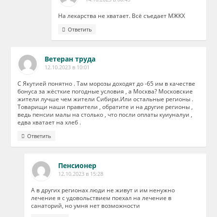
На лекарства не хватает. Всё съедает МЖКХ
Ответить
Ветеран труда
12.10.2023 в 10:01
С Якутией понятно . Там морозы доходят до -65 им в качестве
бонуса за жёсткие погодные условия , а Москва? Московские
жители лучше чем жители Сибири.Или остальные регионы .
Товарищи наши правители , обратите и на другие регионы ,
ведь пенсии малы на столько , что посли оплаты куиуналуи ,
едва хватает на хлеб .
Ответить
Пенсионер
12.10.2023 в 15:28
А в других регионах люди не живут и им ненужно
лечение я с удовольствием поехал на лечение в
санаторий, но умня нет возможности