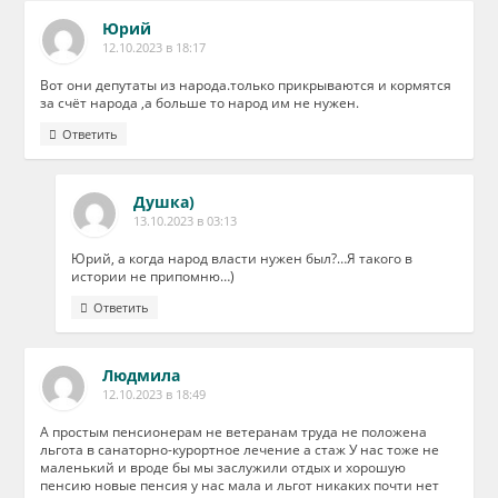
Юрий
12.10.2023 в 18:17
Вот они депутаты из народа.только прикрываются и кормятся
за счёт народа ,а больше то народ им не нужен.
Ответить
Душка)
13.10.2023 в 03:13
Юрий, а когда народ власти нужен был?…Я такого в
истории не припомню…)
Ответить
Людмила
12.10.2023 в 18:49
А простым пенсионерам не ветеранам труда не положена
льгота в санаторно-курортное лечение а стаж У нас тоже не
маленький и вроде бы мы заслужили отдых и хорошую
пенсию новые пенсия у нас мала и льгот никаких почти нет