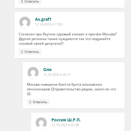
Ответить
As.graf1
12.10.2023 в 17:03
Согласен про Якутию суровый климат а причём Москва?
Другие регионы также нуждаются так что подумайте
головой своей депутаты!!!
Ответить
Оля
12.10.2023 в 20:13
Москва наверное боится бунта московских
пенсионеров 😉правительство рядом…мало-ли что
😉.
Ответить
Россия Ш.Р.П.
12.10.2023 в 22:38