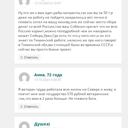
12.10.2023 в 19:47
Ну кто же к вам едет,рабы мигранты,так как вы за 50 т.р
даже на работу не пойдете,зажрались,а вот лично я
плевать хотел на вашу москву,она же сейчас место сбора
денег со всей России,там ваш Собянин кричит что он всю
Россию кормит,можно поподробней чем он накормить
может Сибирь,Урал,Где есть то что у него нет,и он это
знает по Тюменской работе ,нелесно же про него говорят
в Тюменской обл,вы столицей были во времена СССР,а
сейчас вы просто биэне проект.
Ответить
Анна, 72 года
13.10.2023 в 00:39
Я ветеран труда работала всю жизнь на Севере и живу, а
платит мне моё государство 570 рублей ветеранские
,так,что вам в 2 раза больше. Не гневите Бога.
Ответить
Душка)