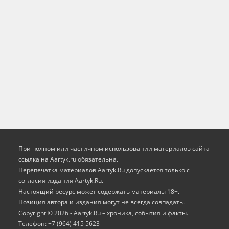
При полном или частичном использовании материалов сайта
ссылка на Aartyk.ru oбязательна.
Перепечатка материалов Aartyk.Ru допускается только с
согласия издания Aartyk.Ru.
Настоящий ресурс может содержать материалы 18+.
Позиция автора и издания могут не всегда совпадать.
Copyright © 2026 - Aartyk.Ru – хроника, события и факты.
Телефон: +7 (964) 415 5623