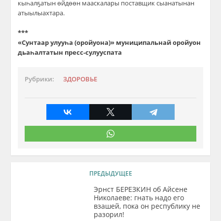
кыһалҕатын өйдөөн мааскалары поставщик сыанатынан
атыылыахтара.
***
«Сунтаар улууһа (оройуона)» муниципальнай оройуон
дьаһалтатын пресс-сулууспата
Рубрики:
ЗДОРОВЬЕ
ПРЕДЫДУЩЕЕ
Эрнст БЕРЕЗКИН об Айсене
Николаеве: гнать надо его
взашей, пока он республику не
разорил!