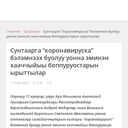
Главная
Здоровье
Сунтаарга “коронавируска” бэлэмнээх буолуу
уонна эминэн хааччыйыы боппуруостарын ырыттылар
Сунтаарга “коронавируска”
бэлэмнээх буолуу уонна эминэн
хааччыйыы боппуруостарын
ырыттылар
12.02.2020
10:41
0
Олунньу 11 күнүгэр, улуус Аҕа баһылыга Анатолий
Григорьев Сунтаардааҕы Роспотребнадзор
бэрэстэбиитэлин Андрей Федорову, киин балыыһа
кылаабынай бырааһын Светлана Иванованы уонна
аптекалар салайааччыларын кытары “коронавируска”
бэлэмнээх буолуу уонна эминэн хааччыйыы боппуруоһун