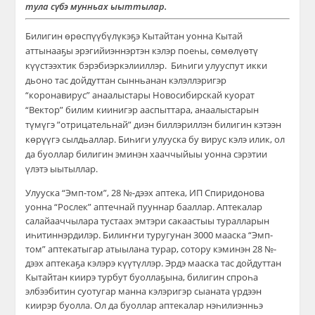
тула сүбэ мунньах ыыттылар.
Билигин өрөспүүбүлүкэҕэ Кытайтан уонна Кытай
аттынааҕы эрэгийиэннэртэн кэлэр поеһы, сөмөлүөтү
күүстээхтик бэрэбиэркэлииллэр. Биһиги улууспут икки
дьоно тас дойдуттан сынньанан кэлэллэригэр
“коронавирус” анаалыстары Новосибирскай куорат
“Вектор” билим киинигэр ааспыттара, анаалыстарын
түмүгэ ”отрицательнай” диэн биллэриллэн билигин кэтээн
көрүүгэ сылдьаллар. Биһиги улууска бу вирус кэлэ илик, ол
да буоллар билигин эминэн хааччыйыы уонна сэрэтии
үлэтэ ыытыллар.
Улууска “Эмп-том”, 28 №-дээх аптека, ИП Спиридонова
уонна “Рослек” аптечнай пууннар бааллар. Аптекалар
салайааччылара тустаах эмтэри сакаастыы туралларын
иһитиннэрдилэр. Билиҥҥи туругунан 3000 мааска “Эмп-
том” аптекатыгар атыылана турар, сотору кэминэн 28 №-
дээх аптекаҕа кэлэрэ күүтүллэр. Эрдэ мааска тас дойдуттан
Кытайтан киирэ турбут буоллаҕына, билигин спроһа
элбээбитин суотугар манна кэлэригэр сыаната үрдээн
киирэр буолла. Ол да буоллар аптекалар нэһилиэнньэ