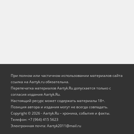
При полном или частичном использовании материалов сайта
ссылка на Aartyk.ru oбязательна.
Перепечатка материалов Aartyk.Ru допускается только с
согласия издания Aartyk.Ru.
Настоящий ресурс может содержать материалы 18+.
Позиция автора и издания могут не всегда совпадать.
Copyright © 2026 - Aartyk.Ru – хроника, события и факты.
Телефон: +7 (964) 415 5623
Электронная почта: Aartyk2011@mail.ru