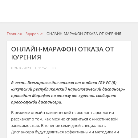
Главная
Здоровье
ОНЛАЙН-МАРАФОН ОТКАЗА ОТ КУРЕНИЯ
ОНЛАЙН-МАРАФОН ОТКАЗА ОТ
КУРЕНИЯ
26.05.2023
11:52
0
В честь
Всемир
ного дня отказа от табака ГБУ РС (Я)
«Якутский республиканский н
аркологический диспансер»
прово
дит Марафон по отказу от курения, сообщает
пресс-служба диспансера.
В режиме онлайн клинический психолог наркологии
расскаже
т о том, как можно справиться с никотиновой
зависимостью. В течение семи дней
специалисты
Диспансера
будут делиться эффективными метод
ик
ами