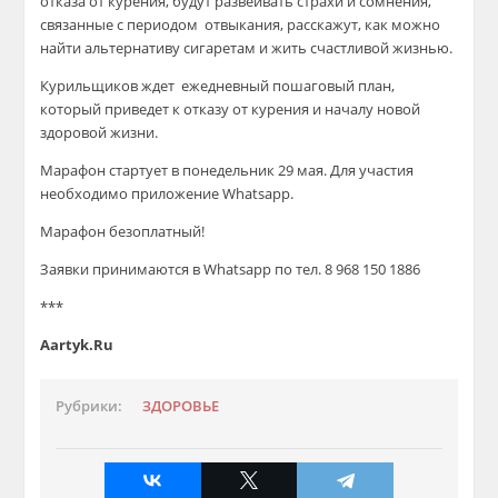
отказа от курения,
будут развеивать
страхи
и сомнения
,
связанные с периодом отвыкания, расскажут, как
можно
найти альтернативу
сигарет
ам и жить счастливой жизнью
.
Курильщиков ждет ежедневный пошаговый план,
который приведет к отказу от
курения и началу новой
здоровой жизни.
Марафон старту
ет
в понедельник
29 мая. Для участия
необходим
о приложение
Whatsapp
.
Марафон
безоплатный
!
Заявки принимаются в
Whatsapp
по т
ел.
8 968 150 1886
***
Aartyk.Ru
Рубрики:
ЗДОРОВЬЕ