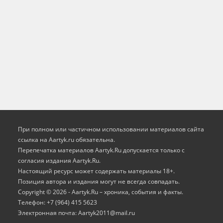
При полном или частичном использовании материалов сайта
ссылка на Aartyk.ru oбязательна.
Перепечатка материалов Aartyk.Ru допускается только с
согласия издания Aartyk.Ru.
Настоящий ресурс может содержать материалы 18+.
Позиция автора и издания могут не всегда совпадать.
Copyright © 2026 - Aartyk.Ru – хроника, события и факты.
Телефон: +7 (964) 415 5623
Электронная почта: Aartyk2011@mail.ru