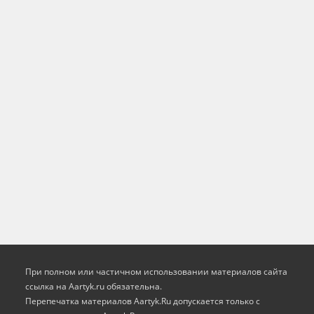
При полном или частичном использовании материалов сайта
ссылка на Aartyk.ru oбязательна.
Перепечатка материалов Aartyk.Ru допускается только с