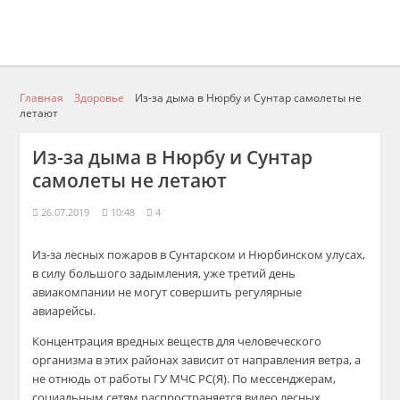
Главная
Здоровье
Из-за дыма в Нюрбу и Сунтар самолеты не
летают
Из-за дыма в Нюрбу и Сунтар
самолеты не летают
26.07.2019
10:48
4
Из-за лесных пожаров в Сунтарском и Нюрбинском улусах,
в силу большого задымления, уже третий день
авиакомпании не могут совершить регулярные
авиарейсы.
Концентрация вредных веществ для человеческого
организма в этих районах зависит от направления ветра, а
не отнюдь от работы ГУ МЧС РС(Я). По мессенджерам,
социальным сетям распространяется видео лесных