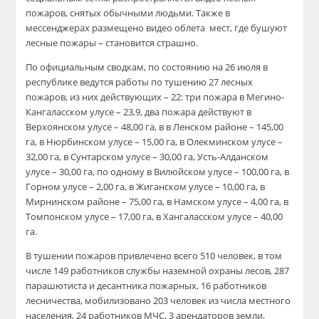
пожаров, снятых обычными людьми. Также в
мессенджерах размещено видео облета мест, где бушуют
лесные пожары – становится страшно.
По официальным сводкам, по состоянию на 26 июля в
республике ведутся работы по тушению 27 лесных
пожаров, из них действующих – 22: три пожара в Мегино-
Кангаласском улусе – 23,9, два пожара действуют в
Верхоянском улусе – 48,00 га, в в Ленском районе – 145,00
га, в Нюрбинском улусе – 15,00 га, в Олекминском улусе –
32,00 га, в Сунтарском улусе – 30,00 га, Усть-Алданском
улусе – 30,00 га, по одному в Вилюйском улусе – 100,00 га, в
Горном улусе – 2,00 га, в Жиганском улусе – 10,00 га, в
Мирнинском районе – 75,00 га, в Намском улусе – 4,00 га, в
Томпонском улусе – 17,00 га, в Хангаласском улусе – 40,00
га.
В тушении пожаров привлечено всего 510 человек, в том
числе 149 работников службы наземной охраны лесов, 287
парашютиста и десантника пожарных, 16 работников
лесничества, мобилизовано 203 человек из числа местного
населения, 24 работников МЧС, 3 арендаторов земли,