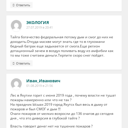
Ответить
ЭКОЛОГИЯ
27.07.2019 в 20:41
Тайга богачество федеральная потому дым и смог до них не
доходить.Откуда маскве могут знать где то в глухомани
бедный батрак еще задыхается от смога.Еще регион
дотационный зачем в воздух поливать воду из амфибии как
то мы тоже считаем деньги.Терпите скоро снег пойдет.
Ответить
Иван_Иванович
01.08.2019 в 21:56
Лес в Якутии горит с июня 2019 года , почему власти не тушат
пожары намеренно или что не так ?
На праздник Ысыах 2019 город Якутск был весь в дыму от
пожаров и был СМОГ и дым !!!
Очаги пожаров от мелких возросли до 136 очагов до сегодня
дня , что это диверсия в глубокой тайге ?
Власть говорит денег нет на тушение пожаров ?