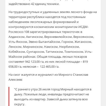
задействовано 42 единиц техники.
На труднодоступных и удаленных землях лесного фонда на
территории республики находятся под постоянным
наблюдением лесопожарных формирований и
контролируются космическим мониторингом ИСДМ-
Рослесхоз 108 зарегистрированных термоточек в
Алданском, Амгинском, Верхневилюйском, Верхоянском,
Усть-Янском, Эвено-Бытантайском, Горном, Жиганском,
Ленском, Мирнинском, Намском, Нюрбинском,
Кобяйском, Сунтарском, Таттинском, Томпонском, Усть-
Майском районах. Общая площадь лесных пожаров
составляет 942 123,00 га, из них лесной площади – 819
658,00 га, нелесная – 122 465,00 га.
На смог жалуется и журналист из Мирного Станислав
Алексеев:
“С раннего утра 26 июля город Мирный находится в
дыму. Пожилые люди, инвалиды предпочитают не
выходить из квартир. Завесой дыма затянула всю
округу.