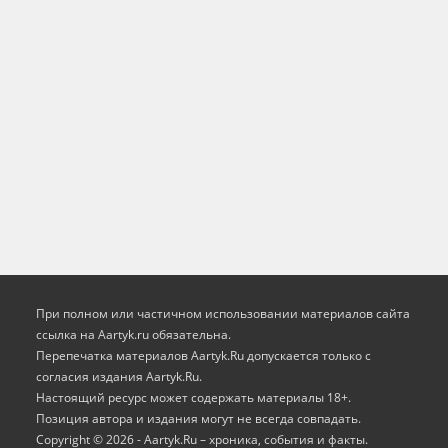
При полном или частичном использовании материалов сайта
ссылка на Aartyk.ru oбязательна.
Перепечатка материалов Aartyk.Ru допускается только с
согласия издания Aartyk.Ru.
Настоящий ресурс может содержать материалы 18+.
Позиция автора и издания могут не всегда совпадать.
Copyright © 2026 - Aartyk.Ru – хроника, события и факты.