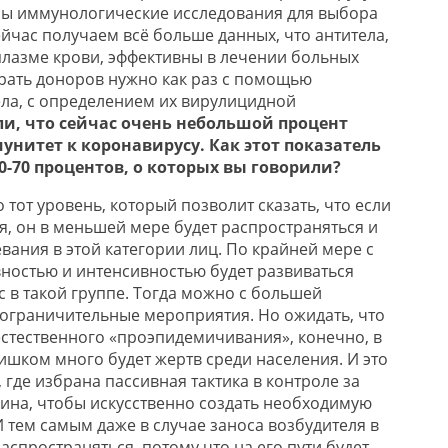
ны иммунологические исследования для выбора
йчас получаем всё больше данных, что антитела,
плазме крови, эффективны в лечении больных
рать доноров нужно как раз с помощью
ела, с определением их вирулицидной
ли, что сейчас очень небольшой процент
нитет к коронавирусу. Как этот показатель
-70 процентов, о которых вы говорили?
о тот уровень, который позволит сказать, что если
я, он в меньшей мере будет распространяться и
вания в этой категории лиц. По крайней мере с
ностью и интенсивностью будет развиваться
 в такой группе. Тогда можно с большей
ограничительные мероприятия. Но ожидать, что
 естественного «проэпидемичивания», конечно, в
ишком много будет жертв среди населения. И это
, где избрана пассивная тактика в контроле за
ина, чтобы искусственно создать необходимую
 тем самым даже в случае заноса возбудителя в
распространяться, потому что на его пути будет