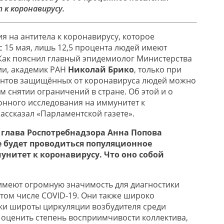
к коронавирусу.
я на антитела к коронавирусу, которое
с 15 мая, лишь 12,5 процента людей имеют
 Как пояснил главный эпидемиолог Министерства
ии, академик РАН
Николай Брико
, только при
центов защищённых от коронавируса людей можно
м снятии ограничений в стране. Об этой и о
онного исследования на иммунитет к
ассказал «Парламентской газете».
 глава Роспотребнадзора Анна Попова
е будет проводиться популяционное
унитет к коронавирусу. Что оно собой
имеют огромную значимость для диагностики
 том числе COVID-19. Они также широко
ки широты циркуляции возбудителя среди
ы оценить степень восприимчивости коллектива,