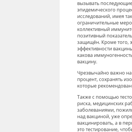
вызывать последующие 
эпидемического процес
исследований, имея та
ограничительные меро
коллективный иммунитет
позитивный показатель,
защищён. Кроме того, 
эффективности вакцины,
какова иммуногенность
вакцину.
Чрезвычайно важно на 
процент, сохранять и
которые рекомендова
Также с помощью тесто
риска, медицинских ра
заболеваниями, пожилых
над вакциной, уже опр
вакцинировать, а в пер
это тестирование, что