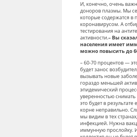
И, конечно, очень важ
доноров плазмы. Мы се
которые содержатся в 
коронавирусом. А отби
тестирования на антит
активности.
– Вы сказа
населения имеет имму
можно повысить до 60
– 60-70 процентов — эт
будет занос возбудител
вызывать новые заболе
гораздо меньшей актив
эпидемический процесс
уверенностью снимать 
это будет в результате
корне неправильно. Сл
мы видим в тех странах
инфекцией. Нужна вакц
иммунную прослойку. И
коллектив он не будет 