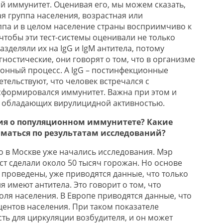
 иммунитет. Оценивая его, мы можем сказать,
я группа населения, возрастная или
па и в целом население страны восприимчиво к
чтобы эти тест-системы оценивали не только
азделяли их на IgG и IgM антитела, потому
гностические, они говорят о том, что в организме
онный процесс. А IgG – постинфекционные
етельствуют, что человек встречался с
 сформировался иммунитет. Важна при этом и
, обладающих вирулицидной активностью.
ия о популяционном иммунитете? Какие
маться по результатам исследований?
о в Москве уже начались исследования. Мэр
ст сделали около 50 тысяч горожан. Но основе
 проведены, уже приводятся данные, что только
я имеют антитела. Это говорит о том, что
ля населения. В Европе приводятся данные, что
центов населения. При таком показателе
ть для циркуляции возбудителя, и он может