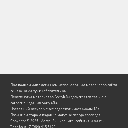
При полном или частичном использовании материалов сайта
ссылка на Aartyk.ru oбязательна.
Перепечатка материалов Aartyk.Ru допускается только с
согласия издания Aartyk.Ru.
Настоящий ресурс может содержать материалы 18+.
Позиция автора и издания могут не всегда совпадать.
Copyright © 2026 - Aartyk.Ru – хроника, события и факты.
Телефон: +7 (964) 415 5623