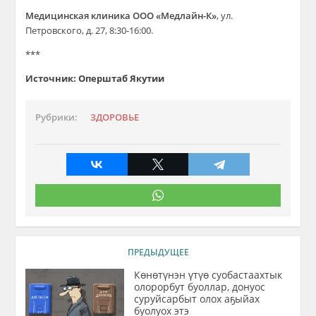
Медицинская клиника ООО «Медлайн-К»
, ул.
Петровского, д. 27, 8:30-16:00.
***
Источник: Оперштаб Якутии
Рубрики:
ЗДОРОВЬЕ
ПРЕДЫДУЩЕЕ
Көнөтүнэн үтүө суобастаахтык
олорорбут буоллар, донуос
суруйсарбыт олох аҕыйах
буолуох этэ