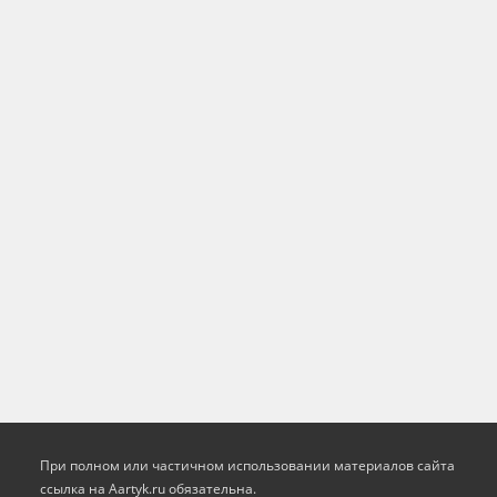
При полном или частичном использовании материалов сайта
ссылка на Aartyk.ru oбязательна.