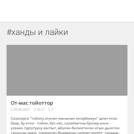
#ханды и лайки
От-мас тойоттор
08.08.2023
16:21
7
Сахаларга "тойону отунан-маһынан оҥорбоккун" диэн этии
баар. Бу этии - тойон, бас-көс, салайааччы буолар киһи -
улахан тургутууну ааспыт, өйүнэн-билиитинэн атын дьонтон
таһыччы үрдүк, сүрэҕинэн-быарынан сиппит-хоппут, саныыр