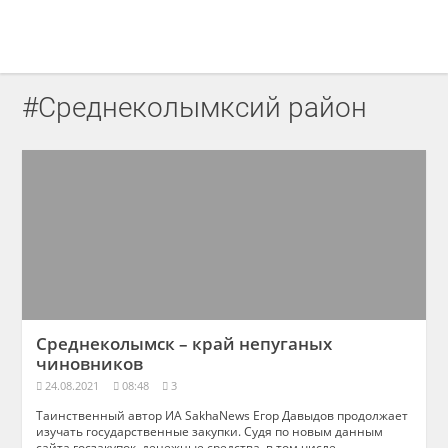
#Среднеколымксий район
Среднеколымск – край непуганых
чиновников
24.08.2021
08:48
3
Таинственный автор ИА SakhaNews Егор Давыдов продолжает
изучать государственные закупки. Судя по новым данным
сайта госзакупок, денежные средства, в том числе