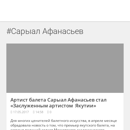
#Сарыал Афанасьев
Артист балета Сарыал Афанасьев стал
«Заслуженным артистом Якутии»
17.05.2017
14:58
0
Для многих ценителей балетного искусства, в апреле месяце
обрадовала новость о том, что премьер якутского балета, на
сегодня ведущий солист Московского академического