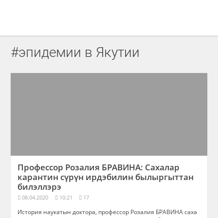
#эпидемии в Якутии
Профессор Розалия БРАВИНА: Сахалар
карантин сүрүн ирдэбилин былыргыттан
билэллэрэ
08.04.2020
10:21
17
История наукатын доктора, профессор Розалия БРАВИНА саха