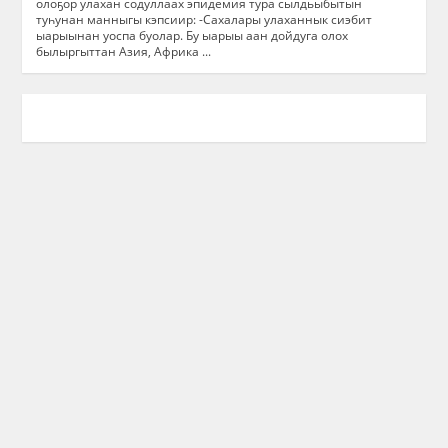
олоҕор улахан содуллаах эпидемия тура сылдьыбытын
туһунан манныгы кэпсиир: -Сахалары улаханнык сиэбит
ыарыынан уоспа буолар. Бу ыарыы аан дойдуга олох
былыргыттан Азия, Африка ...