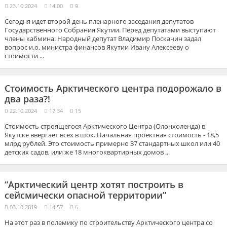
23.10.2024
14:00
9
Сегодня идет второй день пленарного заседания депутатов
Государственного Собрания Якутии. Перед депутатами выступают
члены кабмина. Народный депутат Владимир Поскачин задал
вопрос и.о. министра финансов Якутии Ивану Алексееву о
стоимости ...
Стоимость Арктического центра подорожало в
два раза?!
22.10.2024
17:34
15
Стоимость строящегося Арктического Центра (Олонхоленда) в
Якутске ввергает всех в шок. Начальная проектная стоимость - 18,5
млрд рублей. Это стоимость примерно 37 стандартных школ или 40
детских садов, или же 18 многоквартирных домов ...
“Арктический центр хотят построить в
сейсмически опасной территории”
03.10.2019
14:57
6
На этот раз в полемику по строительству Арктического центра со