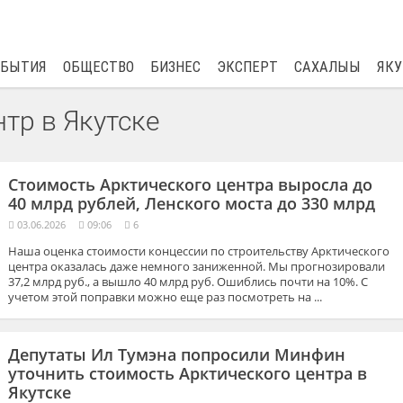
$
81.41
0.48
ОБЫТИЯ
ОБЩЕСТВО
БИЗНЕС
ЭКСПЕРТ
САХАЛЫЫ
ЯКУ
тр в Якутске
Стоимость Арктического центра выросла до
40 млрд рублей, Ленского моста до 330 млрд
03.06.2026
09:06
6
Наша оценка стоимости концессии по строительству Арктического
центра оказалась даже немного заниженной. Мы прогнозировали
37,2 млрд руб., а вышло 40 млрд руб. Ошиблись почти на 10%. С
учетом этой поправки можно еще раз посмотреть на ...
Депутаты Ил Тумэна попросили Минфин
уточнить стоимость Арктического центра в
Якутске