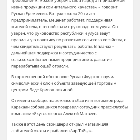
требованиям, можем уберечь свой народ от привозимой
извне продукции сомнительного качества», – говорит
Руслан Еремеевич. Вот уже около 20-ти лет
предприниматель, меценат работает, поддерживая
жителей села, в тесной связи с руководством улуса. Он
уверен, что руководство республики и улуса ведут
правильную политику по развитию сельского хозяйства, о
чем свидетельствуют результаты работы. В планах –
дальнейшая поддержка и сотрудничество с
сельскохозяйственными предприятиями, развитие
перерабатывающей отрасли.
В торжественной обстановке Руслан Федотов вручил
символический ключ объекта заведующей торговым
центром Ладе Кривошапкиной.
От имени сообщества земляков «Лээги» и потомков рода
Каракаан собравшихся поздравил сотрудник пресс-службы
компании «Якутскэнерго» Алексей Матвеев.
Также в этот день свои двери открыл магазин для
любителей охоты и рыбалки «Аар Тайҕа».