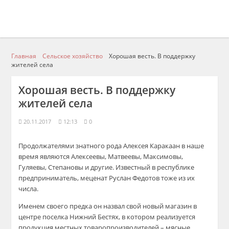
Главная
Сельское хозяйство
Хорошая весть. В поддержку
жителей села
Хорошая весть. В поддержку
жителей села
20.11.2017
12:13
0
Продолжателями знатного рода Алексея Каракаан в наше
время являются Алексеевы, Матвеевы, Максимовы,
Гуляевы, Степановы и другие. Известный в республике
предприниматель, меценат Руслан Федотов тоже из их
числа.
Именем своего предка он назвал свой новый магазин в
центре поселка Нижний Бестях, в котором реализуется
продукция местных товаропроизводителей – мясные,