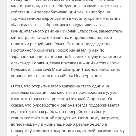
молочные продукты, хлебобулочные изделия, также есть
собственный перерабатывающий цех. 10 ноября на
торжественном мероприятии в честь открытия магазина
«Каракаан» всех собравшихся поздравили глава
муниципального района Николай Старостин, заместитель
министра сельского хозяйства и продовольственной
политики республики Семен Потапов, председатель
Постоянного комитета Госсобрания Ил Тумэн по
здравоохранению, социальной защите, труду и занятости
Александр Корякин, глава поселка Нижний Бестях Юрий
Колмаков, глава села Майя Дмитрий Тихонов, начальник
управления сельского хозяйства Иван Аргунов.
О том, что открытие этого магазина стало одним из
знаковых событий Года местного производства в улусе,
отметил в своем выступлении Николай Старостин. Он
сказал, что руководством района всегда поддерживается,
ведется плановая работа по переработке и сбыту
сельскохозяйственной продукции. Истинному патриоту,
воплотившему в жизнь еще одно реальное дело в
поддержку сельских товаропроизводителей, заслуженному