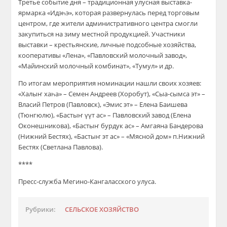
Третье событие дня – традиционная улусная выставка-
ярмарка «Идэһэ», которая развернулась перед торговым
центром, где жители административного центра смогли
закупиться на зиму местной продукцией. Участники
выставки – крестьянские, личные подсобные хозяйства,
кооперативы «Лена», «Павловский молочный завод»,
«Майинский молочный комбинат», «Тумул» и др.
По итогам мероприятия номинации нашли своих хозяев:
«Халыҥ хаһа» – Семен Андреев (Хоробут), «Сыа-сымса эт» –
Власий Петров (Павловск), «Эмис эт» – Елена Баишева
(Тюнгюлю), «Бастыҥ үүт ас» – Павловский завод (Елена
Оконешникова), «Бастыҥ бурдук ас» – Амгаяна Бандерова
(Нижний Бестях), «Бастыҥ эт ас» – «Мясной дом» п.Нижний
Бестях (Светлана Павлова).
****
Пресс-служба Мегино-Кангаласского улуса.
Рубрики:
СЕЛЬСКОЕ ХОЗЯЙСТВО