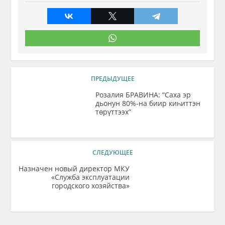
ПРЕДЫДУЩЕЕ
Розалия БРАВИНА: “Саха эр
дьонун 80%-на биир киһиттэн
төрүттээх”
СЛЕДУЮЩЕЕ
Назначен новый директор МКУ
«Служба эксплуатации
городского хозяйства»