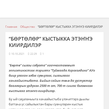
Главная
Общество
“БӨРТӨЛӨР” КЫСТЫККА ЭТЭҤҤЭ КИИРДИЛЭР
“БӨРТӨЛӨР” КЫСТЫККА ЭТЭҤҤЭ
КИИРДИЛЭР
10.10.2021
22:29
1
“Бөртө” сылгы собуота” хааччахтаммыт
эппиэтинэстээх тэрилтэ “Туймаада Агрохолдинг” АУо
биир улахан
элбэх сүөһүлээх, сылгылаах
хаһаайыстыбата
. Быйыл сайын төһө да уустуктар
баалларын үрдүнэн 2500 т от, 700 т сиилэс бэлэмнээн
кыстыкка этэҥҥэ киирдилэр.
Бу ый саҕаланыыта х
аһаайыстыба
үлэһиттэрэ
дьылы
баттаһа үс сайылыктан бары сүөһүлэрин кыстык