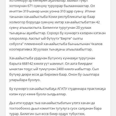
хотонноругар көһөрөн аҕаллылар. Быйыл
түөрт
хотонунан
671 сүөһүнү
туруорар
былааннаах
тар
. Ол
иһиттэн
319
ыанар ынах уонна
310 эдэр сүөһү
.
Итини
таһынан
хаһаайыстыба
Коми
республикатыгар баар
холмогор боруода сүөһүнү иитэр хаһаайыстыбаттан
42
сүөһү
атыыласпыта
. Билиҥҥи туругунан 20 уулаах
тыһаҕаһы аҕалбыттар.
Сороҕо бу күннэргэ кэлэрин кэтэһэн
олороллор.
Ааспыт ый бүтүүтэ
“Бөртө” сылгы
собуота”
племенной
хаһаайыстыба быһыытынан Чкалов
кооперативка 30 уулаах
тыһаҕаһы
атыылаабыттар.
Хаһаайыстыба үрдүнэн бүгүҥҥү күннээҕи туруг
у
нан
барыта 668142 киилэ үүт ыаммыт. Ол аата биирдии
ынахтан
тоҕус ый түмүгүнэн
2400 киилэ
ыабыттар. Сыл
бүтүөр диэри өссө да бириэмэ баар. Онон бу сыыппара
уларыйара буолуо.
Бу күннэргэ хаһаайыстыбаҕа АГАТУ студеннара практикаҕа
кэлэн күүс-көмө буола сылдьаллар.
Дьэ ити курдук
тыа
хаһаайыстыба
тын үлэтэ хаһан да
тохтообокко дьыл кэмиттэн тутулуга суох салҕанан бара
турар. Билигин
сыл өссө биир ордук түбүктээх,