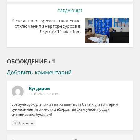
СЛЕДУЮЩЕЕ
К сведению горожан: плановые
отключения энергоресурсов в
Якутске 11 октября
ОБСУЖДЕНИЕ • 1
Добавить комментарий
Кугдаров
10.10.2021 в 23:49
Еребулэ суох улэлиир тыа хаьаайыстыбатын улэьиттэрин
куннэринэн итии-истиц э5эрдэ, ыархан улэ5ит урдук
ситиьиилээх буоллун!
Ответить