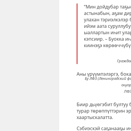
“Мин дойдубар таҕы
астынабын, аҕам дир
улахан тэриэлкэлэр 
ийэм аата суруллубу
ыаллартын иһит улар
кэпсиир. – Буокка и
киинэҕэ көрөөччүбү
Граждан
Аны үрүүмпэлэргэ, бок
Бу ЛФЗ (Ленинградский ф
оһуо
ЛФЗ
Биир дьүөгэбит бултуу
турар төрөппүттэрин эр
хаартыскалатта.
Сэбиэскэй саҕанааҕы и