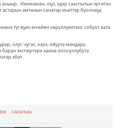
 аһыыр. Иккиһинэн, оҕо, эдэр сааспытын эргитэн
т астарын амтанын санатар иһиттэр буоллаҕа.
ннинэ түгэҕин өҥөйөн көрүллүөхтээх: собуот аата
рар, олус чугас, кэрэ, ойуута-мандара
н баран экспертэри ханна оҥоһуллубута
атар эбит.
УЕМ
САХАЛЫЫ