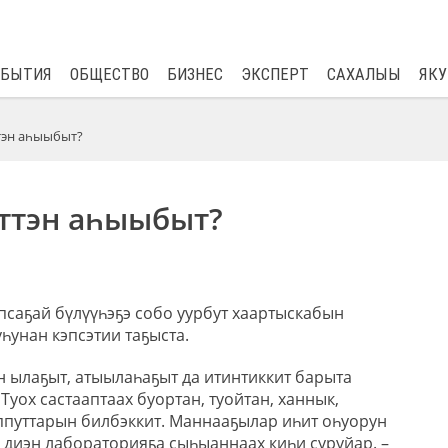
$
81.41
0.48
ОБЫТИЯ
ОБЩЕСТВО
БИЗНЕС
ЭКСПЕРТ
САХАЛЫЫ
ЯКУ
тэн аһыыбыт?
ттэн аһыыбыт?
псаҕай бүлүүһэҕэ собо уурбут хаартыскабын
һунан кэпсэтии таҕыста.
н ылаҕыт, атыылаһаҕыт да итинтиккит барыта
Туох састааптаах буортан, туойтан, ханнык,
ппуттарын билбэккит. Маннааҕылар иһит оһуорун
– диэн лабораторияҕа сыһыаннаах киһи суруйар. –