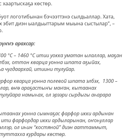
 хаартыскаҕа көстөр.
уот логотибынан бэчээттэнэ сылдьаллар. Хата,
х эбит диэн ыалдьыттарым мыына сыстылар”, –
р.
рүҥҥэ арахсар:
0 °C – 1460 °C итии уокка уматан ылаллар, маҕан
элбэх, оттон кварца уонна шпата аҕыйах,
 чугдаархай, итиини тулуйар.
арфор кварца уонна полевой шпата элбэх, 1300 –
ллар, өҥө араҕастыҥы маҥан, кытаанах
улуйара намыһах, ол эрээри сырдыгы аһарара
кытаанах уонна сымнаҕас фарфор икки ардынан
э ити фарфордар икки ардыларынан, оҥоһуллар
бэллэр, ол иһин “костяной” диэн ааттаммыт,
 туттахха курдары көстөр.