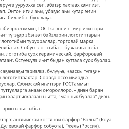
рүүгэ ууруохха сөп, эбэтэр хахтаах кэмпиэт,
өп. Онтон итии аһы, убаҕас аһы кутар эҥин
ныга биллибэт буоллаҕа.
рэбиэркэлэммит, ГОСТка эппиэттиир иһиттэри
һит түгэҕэр эбэһээт бэйэлэрин логотиптарын
т логотибын туруораллар, торговай марка
уолбатах. Собуот логотиба – бу хаачыстыба
ан, логотиба суох керамическай, фарфоровай
атааҥ. Өстүөкүлэ иһит быдан куттала суох буолар.
саҕанааҕы тэриэлкэ, бүлүүһэ, чааскы түгэҕин
ы логотиптаахтар. Сороҕо өссө иһирдьэ
буолар. Сэбиэскэй иһиттэри ГОСТаммыт
 туттулларга анаан оҥороллоро, – диэн баран
ҕин хаартыскалаан ыытта, “маннык буолар” диэн.
ттэрин ырыттыбыт.
тэрэ: английскай костяной фарфор “Волна” (Royal
(Дулевскай фарфор собуота), Гжель (Россия),