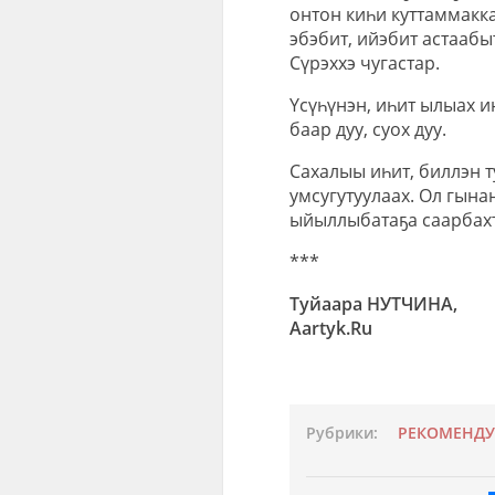
онтон киһи куттаммакка
эбэбит, ийэбит астаабы
Сүрэххэ чугастар.
Үсүһүнэн, иһит ылыах и
баар дуу, суох дуу.
Сахалыы иһит, биллэн ту
умсугутуулаах. Ол гына
ыйыллыбатаҕа саарбахт
***
Туйаара НУТЧИНА,
Aartyk.Ru
Рубрики:
РЕКОМЕНД