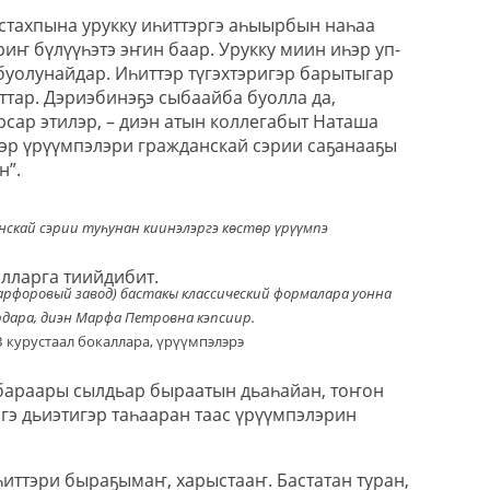
стахпына урукку иһиттэргэ аһыырбын наһаа
иҥ бүлүүһэтэ эҥин баар. Урукку миин иһэр уп-
буолунайдар. Иһиттэр түгэхтэригэр барытыгар
ттар. Дэриэбинэҕэ сыбаайба буолла да,
сар этилэр, – диэн атын коллегабыт Наташа
һэр үрүүмпэлэри гражданскай сэрии саҕанааҕы
н”.
скай сэрии туһунан киинэлэргэ көстөр үрүүмпэ
алларга тиийдибит.
арфоровый завод) бастакы классический формалара уонна
рдара, диэн Марфа Петровна кэпсиир.
 курустаал бокаллара, үрүүмпэлэрэ
 бараары сылдьар быраатын дьаһайан, тоҥон
гэ дьиэтигэр таһааран таас үрүүмпэлэрин
һиттэри быраҕымаҥ, харыстааҥ. Бастатан туран,