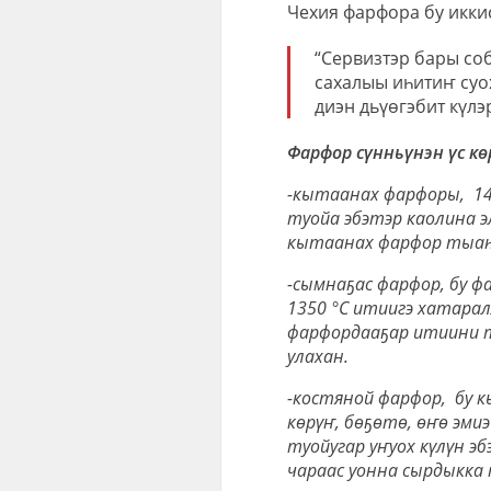
Чехия фарфора бу иккис
“Сервизтэр бары соб
сахалыы иһитиҥ суо
диэн дьүөгэбит күлэ
Фарфор сүнньүнэн үс кө
-кытаанах фарфоры, 140
туойа эбэтэр каолина 
кытаанах фарфор тыаһа
-сымнаҕас фарфор, бу ф
1350 °C итиигэ хатара
фарфордааҕар итиини т
улахан.
-костяной фарфор, бу 
көрүҥ, бөҕөтө, өҥө эми
туойугар уҥуох күлүн э
чараас уонна сырдыкка