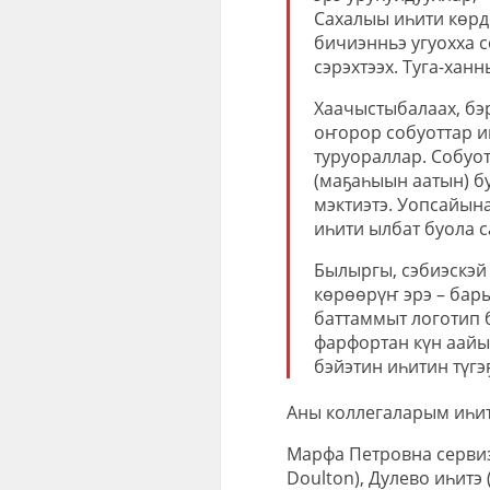
Сахалыы иһити көрдө
бичиэнньэ угуохха с
сэрэхтээх. Туга-хан
Хаачыстыбалаах, бэ
оҥорор собуоттар и
туруораллар. Собуо
(маҕаһыын аатын) б
мэктиэтэ. Уопсайын
иһити ылбат буола с
Былыргы, сэбиэскэй 
көрөөрүҥ эрэ – бар
баттаммыт логотип 
фарфортан күн аайы
бэйэтин иһитин түгэ
Аны коллегаларым иһи
Марфа Петровна сервиз
Doulton), Дулево иһитэ 