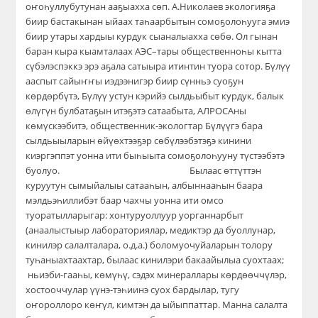
оҥоһуллубутунан ааҕыахха сөп. А.Николаев экологияҕа
биир бастакынан ыйаах таһаарбытын сомоҕолоһууга эмиэ
биир ута
ры хардыы курдук сыаналыахха сөбө
. Ол гынан
баран кыра кыамталаах АЭС
–
тары общественноһы кытта
сүбэлэспэккэ эрэ аҕала сатыыра итинтин туора сотор. Бүлүү
ааспыт сайыҥҥы иэдээнигэр биир сүнньэ суоҕун
көрдөрбүтэ,
Бүлүү устун кэрийэ сылдьыбыт курдук, балык
өлүгүн булбатаҕын итэҕэтэ сатаабыта, АЛРОСАны
көмүскээбитэ
, общественник-экологтар Бүлүүгэ бара
сылдьыыларын өйүөхтээҕэр сөбүлээбэтэҕэ кинини
киэргэппэт уонна ити
быһыыта
сомоҕолоһууну түстээбэтэ
буолуо. Былаас өттүттэн
куруутун
сымыйалыы сатааһын, албыннааһын баара
мэлдьэһиллибэт баар чахчы уонна ити омсо
туоратылларыгар:
хонтуруоллуур уорганнарбыт
(анаалыстыыр лабораториялар, медиктэр да буоллуна
р
,
кинилэр салалталара, о.д.а.) боломуочуйаларын толору
туһаныахтаахтар, былаас кинилэри бакаайылыа суохтаах;
ньиэби-гааһы, көмүһү, сэдэх минераллары көрдөөччүлэр,
хостооччулар үүнэ-тэһиинэ суох бардылар
, тугу
оҥороллоро көҥүл, кимтэн да ыйыппаттар. Манна салалта