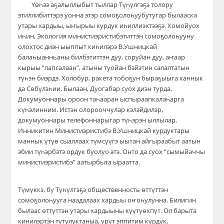
Үөһээ аҕалыллыбыт
тыллар Т
үһүлгэҕэ толору
этиллибиттэрэ уонна этэр сомоҕолоһуубутугар былааска
утары хардыы, ыҥырыы курдук иһиллиэхтээҕэ. Хомойуох
иһин, Экология министиэристибэтиттэн сомоҕолоһууну
олохтос диэн ыыппыт киһилэрэ В.Ушницкай
балаһыанньаны билбэти
ттэ
н дуу, соруйан дуу, аҥаар
кырыы “лапсалаан”, атыны туойан бэйэтин салалтатын
түһэн биэрдэ.
Холобур, ракета тобоҕун быраҕыыга
ханнык
да Сөбүлэһии, Былаан, Дуогабар суох диэн турда.
Докумуоннары ороон таһааран ыспыраапкалаһарга
күһэлинним. Истэн олорооччулар кэлэйдилэр,
докумуоннары телефоннарыгар түһ
э
рэн ыллылар.
Инникитин
Министиэристибэ В.Ушниц
кай курдуктары
маннык үтүө сыаллаах түмсүүгэ ыытан айгыраабыт аатын
эбии түһэрбэтэ ордук буолуо этэ. Онто
да суох
“
сымыйаччы
министиэристибэ
”
аатырбыта ыраатта.
Түмүккэ, бу Түһүлгэҕэ общественность өттүттэн
сомоҕолоһууга наадалаах хардыы оҥоһулунна. Билигин
былаас өттүттэн утары хардыыны күүтүөхпүт. Ол барыта
кинилэртэн тутулуктаныа, урут эппитим курдук,