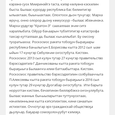
кэрээнэ суох Мииринэйгэ таста, кэлэр көлүөнэ кэскилин
бы
ста. Былаас курорду республика бас билиитигэр
ылыахтаах, быыһыахтаах. Олохтоох дьон туһугар;
Марха
өрүһү, онно олорор дьону көмүскүүр
–
былаас эбээһинэһэ.
Марха үрдүгэр “Кратон-3“ саахаллаах эһии ситэ
хараллыбата. Ойуур баһаарын түбэлтэтигэр катастрофа
тахсар кутталлаах да, былаас кыһаллыбат. Бу омсону
туоратыахха; Роскосмос ракета тобоҕун быраҕаары
республика баһылыгын Е.Борисовы кытта 2012 сыл ыам
ыйын 17 күнүгэр Сөбүлэһии оҥостубута. Кистээн.
Роскосмос 2013 сыл кулун тутар 27 күнүгэр правительство
бэрэссэдээтэлэ Г.Данчикованы кытта ракета тобоҕун
быраҕыыга Былааҥҥа илии баттаабыттара. Кистээн.
Роскосмос правительство бэрэссэдээтэлин солбуйааччыта
П.Алексеевы кытта ракета тобоҕун быраҕыыга 2016 сыл
кулун тутар 29 күнүгэр Дуогабар оҥостубута.
Ити барыта
норуоттан кистээн,
бэчээтинэн биллэрбэккэ оҥоһуллубута.
Былаас маннык быһыыларыттан
туттунуохтаах,
нэһилиэнньэни кытта кэпсэтиэхтээх, кини санаатын
истиэхтээх. Оччотугар эрэ
гражданскай обществоҕа
дьулуһар, баҕ
арар сомоҕолоһуубут
кэлиэҕэ.