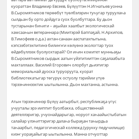
куо
раттан Вл
адимир Евсеев, Бүлүүттэн Н.Игнатьев уонна
В.Сыромятников
төрөөбүт түөлбэлэрин туһугар туруулаһа
сылдьан бу орто дойдуга суох буолбуттара. Бу дьон
тустарынан биһиги – аҕыйах хаалбыт экологическай
хамсааһын ветераннара (Миитэрэй Баппаҕай, Н.Архипов
,
В.Тимофеев
о.д.а.) ахтан-санаан ааспатахпытына,
кэпсээбэтэхпитинэ
билиҥҥи көлүөнэ экологтар туох
өйдөбүллээх буолуохтарай? Ол иһин комитет мунньаҕы
В.Сыромятников сырдык аатын үйэтитииттэн саҕалаабыта
махталлаах. Василий Егорович олорбут дьиэтигэр
мемориальнай дуоска туруоруута, куорат
библиотекатыгар төгүрүк остуолу тэрийии үтүө
тэрээһиннээхтик ыытылынна. Дьон махтанна, астынна.
Атын тэрээһиннэр Бүлүү аатырбыт, республикаҕа үгүс
учууталы эрэ ииппит буолбакка, общественнай
деятеллэригэр, учуонайдарыгар
, норуот хаһаайыстыбатын
салайар
үлэһиттэригэр далаһа быраҕан таһырдьа
таһаарбыт,
педагогическай коллежд (урукку педучилище)
киэҥ уораҕайыгар
ыытылынна. Манна отчуоттар