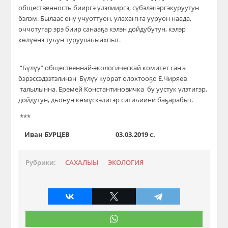
общественность бииргэ үлэлииргэ, сүбэлэһэргэ
куруутун
бэлэм. Былаас ону учуоттуон, улахаҥҥа ууруон наада,
оччотугар эрэ биир санааҕа кэлэн дойдубутун
,
кэлэр
көлүөнэ туһун туруулаһыахпыт.
“Бүлүү” общественнай-экологическай комитет саҥа
бэрэссэдээтэлинэн Бүлүү куорат олохтооҕо Е.Чиряев
талылынна. Еремей Констан
т
иновичка
бу уустук үлэтигэр
,
дойдутун, дьонун көмүскэлигэр ситиһиини баҕарабыт.
***
Иван БУРЦЕВ 03.03.2019 с.
Рубрики:
САХАЛЫЫ
ЭКОЛОГИЯ