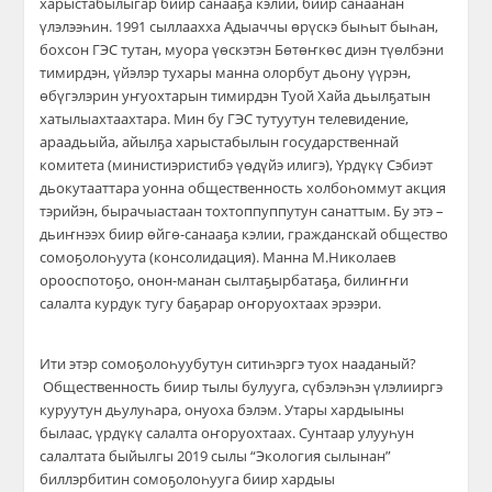
харыстабылыгар биир санааҕа кэлии, биир санаанан
үлэлээһин. 1991 сыллаахха Адыаччы өрүскэ быһыт быһан,
бохсон ГЭС тутан, муора үөскэтэн Бөтөҥкөс диэн түөлбэни
тимирдэн, үйэлэр тухары манна олорбут дьону үүрэн,
өбүгэлэрин уҥуохтарын тимирдэн Туой Хайа дьылҕатын
хатылыахтаахтара. Мин бу ГЭС тутуутун телевидение,
араадьыйа, айылҕа харыстабылын государственнай
комитета (министиэристибэ үөдүйэ илигэ), Үрдүкү Сэбиэт
дьокутааттара уонна общественность
холбоһоммут акция
тэрийэн, бырачыастаан тохтоппуппутун санаттым.
Бу этэ –
дьиҥнээх биир өйгө-санааҕа кэлии, гражданскай общество
сомоҕолоһуута (консолидация). Манна М.Николаев
орооспотоҕо, онон-манан сылтаҕырбатаҕа, билиҥҥи
салалта курдук тугу баҕарар оҥоруохтаах эрээри.
Ити этэр сомоҕолоһуубутун ситиһэргэ туох нааданый?
Общественность биир тылы булууга, сүбэлэһэн үлэлииргэ
куруутун дьулуһара, онуоха бэлэм. Утары хардыыны
былаас, үрдүкү салалта оҥоруохта
ах. Сунтаар улууһун
салалтата быйылгы 2019 сылы “Экология сылынан”
биллэрбитин сомоҕолоһууга биир хардыы