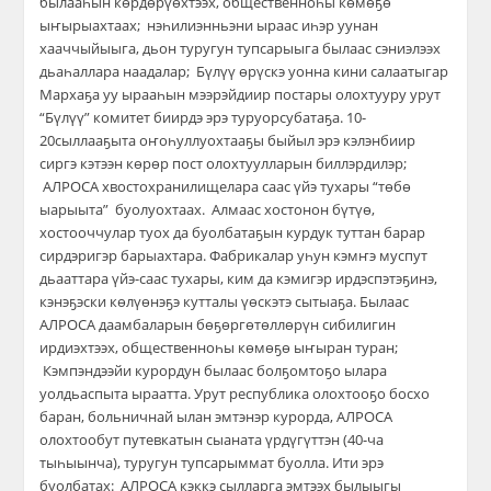
былааһын көрдөрүөхтээх, общественноһы көмөҕө
ыҥырыахтаах;
нэһилиэнньэни ыраас иһэр уунан
хааччыйыыга, дьон туругун тупсарыыга былаас сэниэлээх
дьаһаллара
наадалар; Бүлүү өрүскэ уонна
кини салаатыгар
Мархаҕа уу ырааһын мээрэйдиир постары олохтууру
урут
“Бүлүү” комитет биирдэ эрэ туруорсубатаҕа. 10-
20
сыллааҕыта оҥоһуллуохтааҕы б
ыйыл эрэ
кэлэн
биир
сиргэ кэтээн көрөр пост олохтуулларын биллэрдилэр
;
АЛРОСА хвостохранилищелара саас үйэ тухары “төбө
ыарыыта” буолуохтаах. Алмаас хостонон бүтүө,
хостооччулар туох да буолбатаҕын курдук туттан барар
сирдэригэр барыахтара. Фабрикалар уһун кэмҥэ муспут
дьааттара үйэ-саас тухары, ким да кэмигэр ирдэспэтэҕинэ,
кэнэҕэски көлүөнэҕэ
кутталы үөскэтэ сытыаҕа. Былаас
АЛРОСА даамбаларын бөҕөргөтөллөрүн сибилигин
ирдиэхтээх, общественноһы көмөҕө ыҥыран туран;
Кэмпэндээйи курордун былаас болҕомтоҕо ылара
уолдьаспыта ыраатта. Урут республика олохтооҕо босхо
баран, больничнай ылан эмтэнэр курорда
,
АЛРОСА
олохтообут путевкатын сыаната үрдүгүттэн (40-ча
тыһыынча), туругун тупсарыммат буолла. Ити эрэ
буолбатах: АЛРОСА кэккэ сылларга эмтээх былыыгы