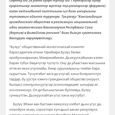
Олунньу ый 28 уонна кулун тутар ый 1 күннэригэр Бүлүү
куоратыгар экологтар мустар түһүлгэлэригэр (форумҥа)
кэлэн актыыбынай кыттыыны ыл ди
эн ыҥырыыны
тутаммын айаҥҥа турунн
ум. Түһүлгэҕэ “Консолидация
гражданского общества в реализации национальной
идеи экологического благополучия Республики Саха
(Якутия) в Вилюйском регионе” диэн дьоһун суолталаах
боппуруос көрүллүөхтээҕэ.
“Бүлүү” общественнай-экологическай комитет
бэрэссэдээтэлэ итини тэрийээри Бүлүү бөлөх
оройуоннарынан, Мииринэйинэн, Дьокуускайынан кэлэн-
баран түбүк бөҕөтүгэр түспүтэ. Ону да убаастаан м
а
ссыына
эттэһэн икки учуонайы, биир суруналыыһы тиэйэн бара
сырыттым.
Түһүлгэбит аата да үчүгэй, киһи болҕомтотун
тардар, бу уустук кэмҥэ гражданскай общество (норуот,
былаас) сомоҕолоһ
уутугар
(консолидация)
ыҥырар
ис
хоһооннооҕо. Ол да быһыытынан буоллаҕа, Бүлүү
сүнньүттэн, Дьокуускайтан үгүс киһи мустубут.
Бүлүү Эбэни аан бастаан көмүскүү кэлбит дьон үгүс да,
хомойуох иһин, сорохторо күн-дьыл ааһан умнуллуох,
ааттара ааттаммат
да курдук
буолбута.
Мииринэй