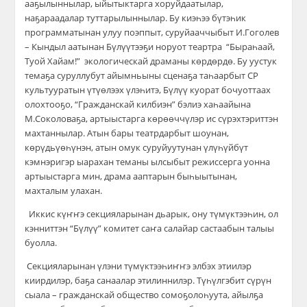
ааҕылыннылар, ыйытыктарга хоруйдаатылар,
наҕараадалар туттарылыннылар. Бу киэһ
э
э бүтэһик
программатынан улуу поэппыт, суруйааччыбыт И.Гоголев
– Кындыл аатынан Бүлүүтээҕи норуот теартра
“Быраһаай,
Туой Хайам!” экологическай драманы көрдөрдө. Бу уустук
темаҕа суруллубут айымньыны сценаҕа таһаарбыт СР
культ
ууратын үтүөлээх үлэһитэ
, Бүлүү куорат бочуоттаах
олохтооҕо,
“
Гражданскай килбиэн
” бэлиэ хаһаайына
М.Соколоваҕа, артыыстарга көрөөччүлэр ис сүрэхтэриттэн
махтаннылар. Атын бары театрдарбыт шоунан,
көрүдьүөһүнэн, атын омук суруйуутунан үлүһүйбүт
кэмнэригэр ыарахан теманы ылсыбыт режиссерга уонна
артыыстарга мин, драма ааптарын быһыытынан,
махталым улахан.
Иккис күҥҥэ секцияларынан дьарык, ону түмүктээһин, ол
кэнниттэн “Бүлүү” комитет саҥа салайар састаабын талыы
буолла.
Секцияларынан үлэни түмүктээһиҥҥэ элбэх этиилэр
киирдилэр, баҕа санаалар этилиннилэр. Түһүлгэбит сүрүн
сыала – гражданскай общество сомоҕолоһуута, айылҕа