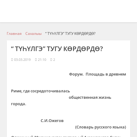
Главная
Сахалыы
“ ТҮҺҮЛГЭ” ТУГУ КӨРДӨРДӨ?
“ ТҮҺҮЛГЭ” ТУГУ КӨРДӨРДӨ?
03.03.2019
21:10
2
Форум. Площадь в древнем
Риме, где сосредоточивалась
общественная жизнь
города.
С.И.Ожегов
(Словарь русского языка)