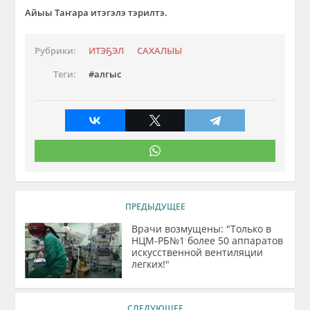
Айыы Таҥара итэгэлэ тэрилтэ.
Рубрики:
ИТЭҔЭЛ
САХАЛЫЫ
Теги:
алгыс
ПРЕДЫДУЩЕЕ
Врачи возмущены: "Только в
НЦМ-РБ№1 более 50 аппаратов
искусственной вентиляции
легких!"
СЛЕДУЮЩЕЕ