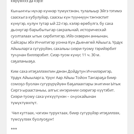
көрүөххэ да кэрэ!
Кыһыҥҥы нүһэр күннэр түмүктэнэн, тулалыыр Эйгэ тэтимэ
сааскыга кубулуйар, сааскы күн түүннүүн тэҥнэспит
күнүгэр, кулун тутар ый 22-гэр, кэлэр өрөбүлгэ, бу саха
дьонугар барыбытыгар сакральнай, историческай
суолталаах ытык сирбитигэр, Ийэ скверин аннынан,
Сайсары эбэ Иччитигэр уонна Күн Дьөһөгөй Айыыга,​ Үрдүк
Айыыларга сүгүрүйэн, сахалыы сиэри-туому тэрийэрбит
туһунан биллэрэбит. Сиэр-туом күнүс 11 ч.​ 30 м.​
саҕаланыаҕа.
Ким саха итэҕэллээхпин дэнэн Дойдутун Иччилэригэр,
Үрдүк Айыыларга, Үрүҥ Аар Айыы Тойон Таҥараҕа биир
сомоҕо буолан сүгүрүрүйүөн баҕалаахтары эһигини Ытык
Сиргэ ыраастаныы, алгыс иҥэринии сиэригэр күүтэбит.
Сиэри-туому саха үҥкүүтүнэн – оһуокайынан
түмүктүөхпүт.
​ Чөл куттаах, чэгиэн туруктаах,​ биир​ сүгүрүйэр итэҕэллээх,
түмсүүлээх буолуоҕуҥ!
​***