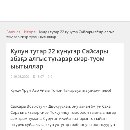
Главная
Итэҕэл
Кулун тутар 22 күнүгэр Сайсары эбэҕэ алгыс
түһэрэр сиэр-туом ыытыллар
Кулун тутар 22 күнүгэр Сайсары
эбэҕэ алгыс түһэрэр сиэр-туом
ыытыллар
19.03.2020
15:07
0
Күндү Үрүҥ Аар Айыы Тойон Таҥараҕа итэҕэйээччилэр!
Сайсары Эбэ хотун – Дьокуускай, ону ааһан бүтүн Саха
Сирэ ытыктыыр сирэ. Тохсунньу томороон тымныытыгар
аам-даам туманы бүрүнэн иһийэн сытарын, от ыйын
өҥүрүк куйааһыгар күн уотугар толбоннура оонньуурун