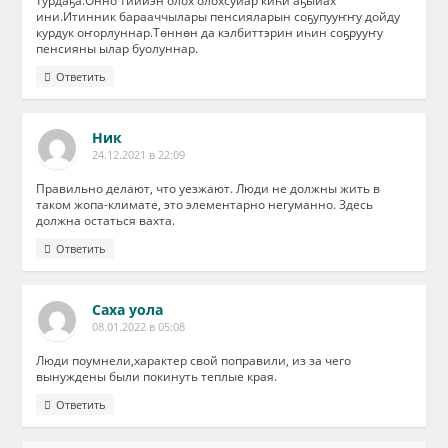
турдаҕа.Онно тиийэн олох олохсуйар киһи аҕыйах
ини.Итинник барааччылары пенсияларын соҕупууҥҥу дойду
курдук оҥорлуннар.Төннөн да кэлбиттэрин иһин соҕрууҥу
пенсияны ылар буолуннар.
Ответить
Ник
24.12.2021 в 22:09
Правильно делают, что уезжают. Люди не должны жить в
таком жопа-климате, это элементарно негуманно. Здесь
должна остаться вахта.
Ответить
Саха уола
08.01.2022 в 05:08
Люди поумнели,характер свой поправили, из за чего
вынуждены были покинуть теплые края.
Ответить