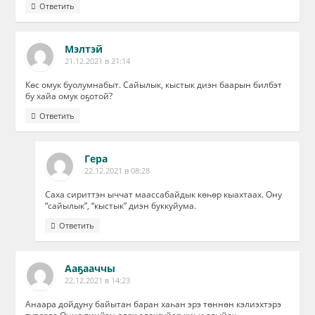
Ответить
Мэлтэй
21.12.2021 в 21:14
Көс омук буолумнабыт. Сайылык, кыстык диэн баарын билбэт
бу хайа омук оҕотой?
Ответить
Гера
22.12.2021 в 08:28
Саха сириттэн ыччат маассабайдык көһөр кыахтаах. Ону
“сайылык”, “кыстык” диэн буккуйума.
Ответить
Ааҕааччы
22.12.2021 в 14:23
Анаара дойдуну байытан баран хаһан эрэ төннөн кэлиэхтэрэ