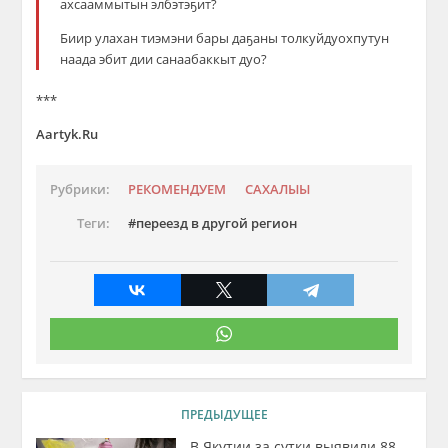
ахсааммытын элбэтэҕит?
Биир улахан тиэмэни бары даҕаны толкуйдуохпутун
наада эбит дии санаабаккыт дуо?
***
Aartyk.Ru
Рубрики:
РЕКОМЕНДУЕМ
САХАЛЫЫ
Теги:
переезд в другой регион
ПРЕДЫДУЩЕЕ
В Якутии за сутки выявили 88