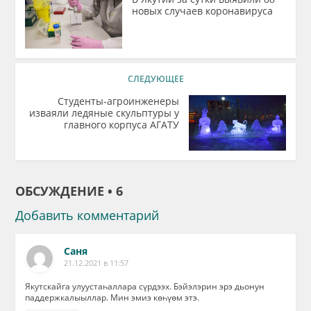
новых случаев коронавируса
СЛЕДУЮЩЕЕ
Студенты-агроинженеры
изваяли ледяные скульптуры у
главного корпуса АГАТУ
ОБСУЖДЕНИЕ • 6
Добавить комментарий
Саня
21.12.2021 в 11:57
Якутскайга улуустаһаллара сүрдээх. Бэйэлэрин эрэ дьонун
паддержкалыыллар. Мин эмиэ көһүөм этэ.