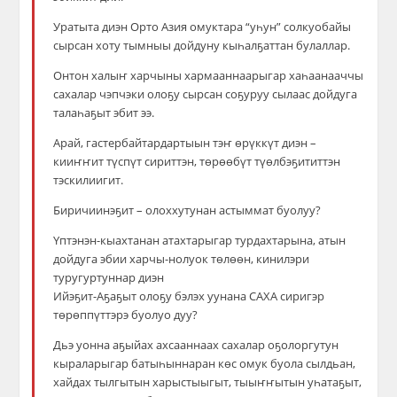
Уратыта диэн Орто Азия омуктара “уһун” солкуобайы
сырсан хоту тымныы дойдуну кыһалҕаттан булаллар.
Онтон халыҥ харчыны хармааннаарыгар хаһаанааччы
сахалар чэпчэки олоҕу сырсан соҕуруу сылаас дойдуга
талаһаҕыт эбит ээ.
Арай, гастербайтардартыын тэҥ өрүккүт диэн –
кииҥҥит түспүт сириттэн, төрөөбүт түөлбэҕититтэн
тэскилиигит.
Биричиинэҕит – олоххутунан астыммат буолуу?
Үптэнэн-кыахтанан атахтарыгар турдахтарына, атын
дойдуга эбии харчы-нолуок төлөөн, кинилэри
туругуртуннар диэн
Ийэҕит-Аҕаҕыт олоҕу бэлэх уунана САХА сиригэр
төрөппүттэрэ буолуо дуу?
Дьэ уонна аҕыйах ахсааннаах сахалар оҕолоргутун
кыраларыгар батыһыннаран көс омук буола сылдьан,
хайдах тылгытын харыстыыгыт, тыыҥҥытын уһатаҕыт,