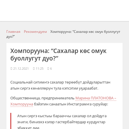
Главная
Рекомендуем
Хомпорууна: “Сахалар көс омук буоллугут
дуо?”
Хомпорууна: “Сахалар көс омук
буоллугут дуо?”
21.12.2021
11:25
6
Социальнай ситимҥэ сахалар төрөөбүт дойдуларыттан
атын сиргэ көһөллөрүн тула кэпсэтии уҕараабат.
Общественница, предприниматель
Марина ПЛАТОНОВА –
Хомпорууна
бэйэтин санаатын Инстаграмҥа суруйар:
Атын сиргэ кыстыы барааччы сахалар ол дойдуга
эһиги, биһиэхэ кэлэр гастербайтердар курдуктар
эбиккит дии.