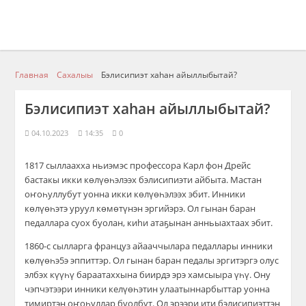
Главная
Сахалыы
Бэлисипиэт хаhан айыллыбытай?
Бэлисипиэт хаhан айыллыбытай?
04.10.2023
14:35
0
1817 сыллаахха ньиэмэс профессора Карл фон Дрейс
бастакы икки көлүөһэлээх бэлисипиэти айбыта. Мастан
оҥоһуллубут уонна икки көлүөһэлээх эбит. Инники
көлүөһэтэ уруул көмөтүнэн эргийэрэ. Ол гынан баран
педаллара суох буолан, киhи атаҕынан анньыахтаах эбит.
1860-с сылларга француз айааччылара педаллары инники
көлүөһэ5э эппиттэр. Ол гынан баран педалы эргитэргэ олус
элбэх күүһү бараатаххына биирдэ эрэ хамсыыра үһү. Ону
чэпчэтээри инники келүөһэтин улаатыннарбыттар уонна
тимиртэн оҥоһуллар буолбут. Ол эрээри ити бэлисипиэттэн