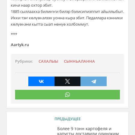
киһи наар охтор эбит.
1885 сыллаахха билиҥҥи билэр бэлисипиэппит айыллыбыт.
Икки тэҥ көлүөһэлээх уонна кыра эбит. Педаллара кэнники
көлүөһэни кытта сыап нөнүө холбоммут.
***
Aartyk.ru
Рубрики:
САХАЛЫЫ
СЫННЬАЛАННА
ПРЕДЫДУЩЕЕ
Более 9 тонн картофеля и
капусты доставили одиноким