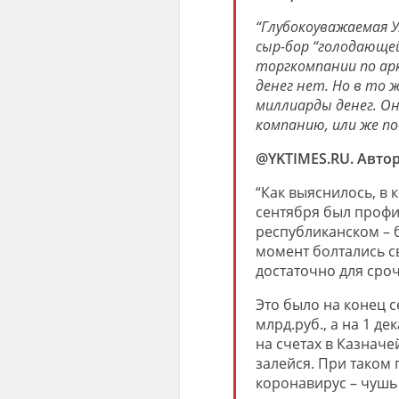
“Глубокоуважаемая 
сыр-бор “голодающей
торгкомпании по ар
денег нет. Но в то
миллиарды денег. О
компанию,
или же по
@YKTIMES.RU. Автор
“Как выяснилось, в
сентября был профиц
республиканском – б
момент болтались с
достаточно для сроч
Это было на конец с
млрд.руб., а на 1 д
на счетах в Казначей
залейся. При таком 
коронавирус – чушь