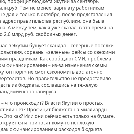
ню, профицит бюджета Якутии за сентябрь
млн.руб. Тем не менее, зарплату работникам
е дал и только в октябре, после представления
в адрес правительства республики, она была
. А между тем, как я уже сказал, в это время на
о 2,6 млрд руб. свободных денег.
ас в Якутии бушует скандал – северные поселки
вольствия, сорваны «зеленые» рейсы со свежими
ним праздникам. Как сообщают СМИ, проблема
ом финансировании – из-за изменения схемы
кутоптторг» не смог сэкономить достаточно
вертолетов. Но правительство не предоставило
дств из бюджета, сославшись на тяжелую
пандемии коронавируса.
– что происходит? Власти Якутии о простых
ют или нет? Профицит бюджета на миллиарды
». Это как? Или они сейчас есть только на бумаге,
то крутятся и приносят кому-то неплохую
рдак с финансированием расходов бюджета