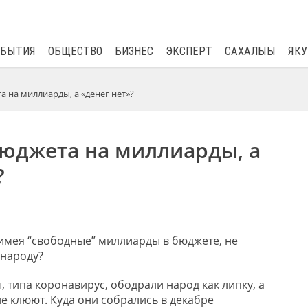
$
82.17
0.76
ОБЫТИЯ
ОБЩЕСТВО
БИЗНЕС
ЭКСПЕРТ
САХАЛЫЫ
ЯКУ
 на миллиарды, а «денег нет»?
юджета на миллиарды, а
?
 имея “свободные” миллиарды в бюджете, не
 народу?
, типа коронавирус, ободрали народ как липку, а
не клюют. Куда они собрались в декабре