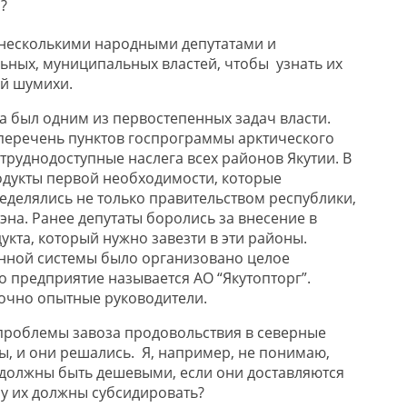
?
с несколькими народными депутатами и
ных, муниципальных властей, чтобы узнать их
ой шумихи.
а был одним из первостепенных задач власти.
в перечень пунктов госпрограммы арктического
труднодоступные наслега всех районов Якутии. В
одукты первой необходимости, которые
еделялись не только правительством республики,
эна. Ранее депутаты боролись за внесение в
кта, который нужно завезти в эти районы.
нной системы было организовано целое
о предприятие называется АО “Якутопторг”.
точно опытные руководители.
проблемы завоза продовольствия в северные
, и они решались. Я, например, не понимаю,
должны быть дешевыми, если они доставляются
у их должны субсидировать?