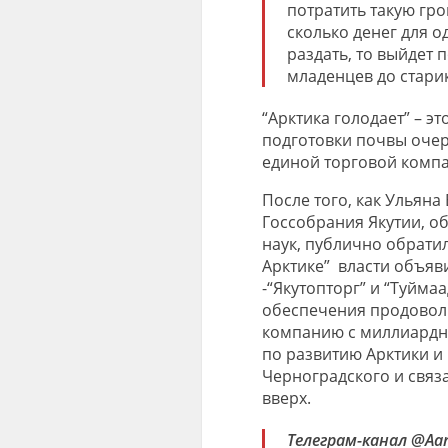
потратить такую гро
сколько денег для о
раздать, то выйдет п
младенцев до старик
“Арктика голодает” – э
подготовки почвы очер
единой торговой комп
После того, как Ульяна
Госсобрания Якутии, о
наук, публично обрати
Арктике” власти объяв
-“Якутопторг” и “Туйма
обеспечения продовол
компанию с миллиардн
по развитию Арктики и
Черноградского и связ
вверх.
Телеграм-канал @Aart