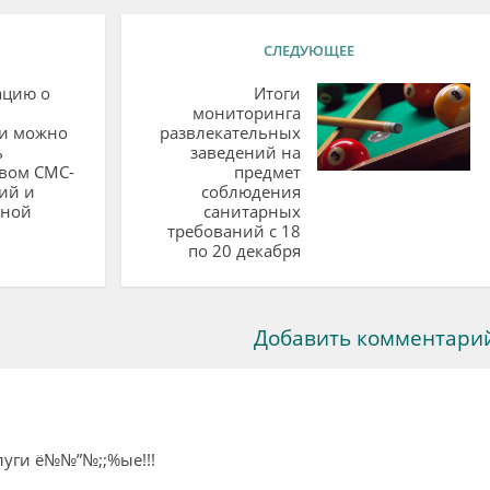
СЛЕДУЮЩЕЕ
цию о
Итоги
мониторинга
и можно
развлекательных
ь
заведений на
твом СМС-
предмет
ий и
соблюдения
нной
санитарных
требований с 18
по 20 декабря
Добавить комментари
луги ё№№”№;;%ые!!!