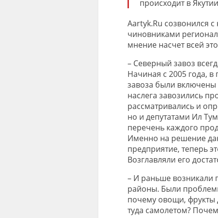
происходит в Якутии
Aartyk.Ru созвонился 
чиновниками региональ
мнение насчет всей эт
– Северный завоз всегд
Начиная с 2005 года, 
завоза были включены 
наслега завозились пр
рассматривались и опр
но и депутатами Ил Тум
перечень каждого проду
Именно на решение да
предприятие, теперь эт
Возглавляли его доста
– И раньше возникали 
районы. Были проблемы
почему овощи, фрукты 
туда самолетом? Почем