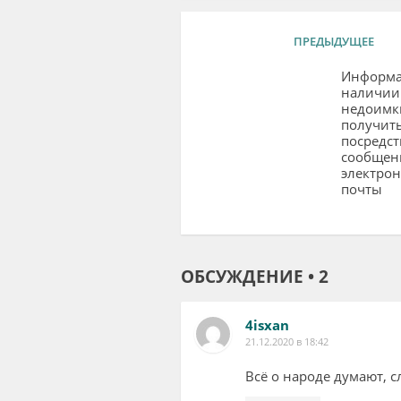
ПРЕДЫДУЩЕЕ
Информа
наличии
недоимк
получит
посредс
сообщен
электро
почты
ОБСУЖДЕНИЕ • 2
4isxan
21.12.2020 в 18:42
Всё о народе думают, с