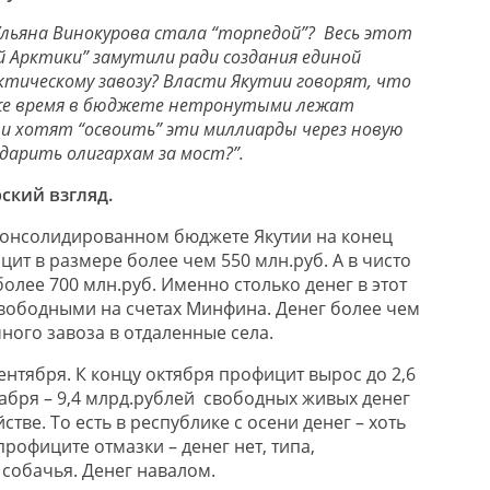
Ульяна Винокурова стала “торпедой”? Весь этот
 Арктики” замутили ради создания единой
ктическому завозу? Власти Якутии говорят, что
 же время в бюджете нетронутыми лежат
ни хотят “освоить” эти миллиарды через новую
дарить олигархам за мост?”.
ский взгляд.
 консолидированном бюджете Якутии на конец
ит в размере более чем 550 млн.руб. А в чисто
олее 700 млн.руб. Именно столько денег в этот
вободными на счетах Минфина. Денег более чем
ного завоза в отдаленные села.
ентября. К концу октября профицит вырос до 2,6
екабря – 9,4 млрд.рублей свободных живых денег
стве. То есть в республике с осени денег – хоть
профиците отмазки – денег нет, типа,
 собачья. Денег навалом.