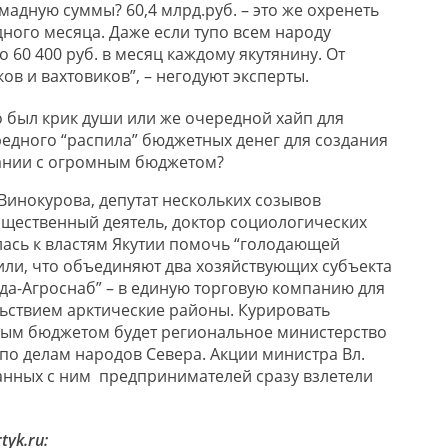
мадную суммы? 60,4 млрд.руб. – это же охренеть
дного месяца. Даже если тупо всем народу
о 60 400 руб. в месяц каждому якутянину. От
ов и вахтовиков”, – негодуют эксперты.
то был крик души или же очередной хайп для
едного “распила” бюджетных денег для создания
ании с огромным бюджетом?
 Винокурова, депутат нескольких созывов
бщественный деятель, доктор социологических
лась к властям Якутии помочь “голодающей
или, что объединяют два хозяйствующих субъекта
ада-Агроснаб” – в единую торговую компанию для
ьствием арктические районы. Курировать
ым бюджетом будет региональное министерство
 по делам народов Севера. Акции министра Вл.
анных с ним предпринимателей сразу взлетели
yk.ru: