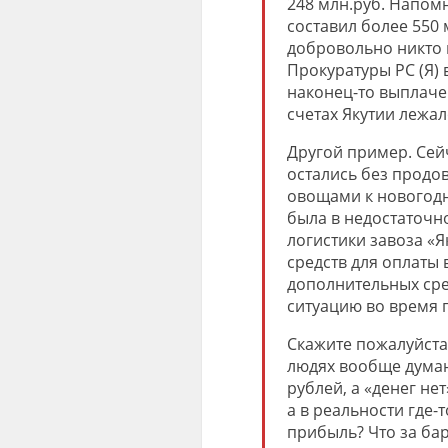
248 млн.руб. Напом
составил более 550 
добровольно никто н
Прокуратуры РС (Я) 
наконец-то выплачена
счетах Якутии лежал
Другой пример. Сейч
остались без продо
овощами к новогод
была в недостаточн
логистики завоза «Я
средств для оплаты 
дополнительных сре
ситуацию во время 
Скажите пожалуйста 
людях вообще дума
рублей, а «денег нет
а в реальности где-
прибыль? Что за ба