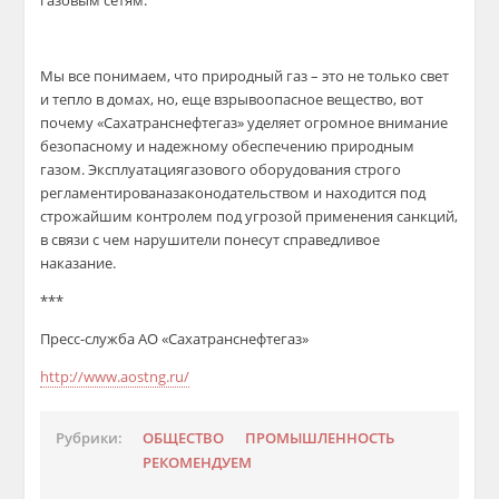
газовым сетям.
Мы все понимаем, что
природный
газ
–
это не только свет
и тепло в домах, но,
еще
взрывоопасное вещество, вот
почему «
Сахатранснефтегаз
» уделяет огромное внимание
безопасному и над
ежному обеспечению природным
газом.
Э
ксплуатаци
я
газового
оборудования строго
регламентирован
а
законодательством и находится под
строжайшим контролем под угрозой применения санкций
,
в связи с чем н
арушители понесут справедливое
наказание
.
***
Пресс-служба АО «
Сахатранснефтегаз
»
http
://
www
.
aostng
.
ru
/
Рубрики:
ОБЩЕСТВО
ПРОМЫШЛЕННОСТЬ
РЕКОМЕНДУЕМ