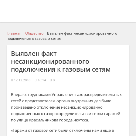
Главная
Общество
Выявлен факт несанкционированного
подключения к газовым сетям
Выявлен факт
несанкционированного
подключения к газовым сетям
12.12.2018
16:14
0
Вчера сотрудниками Управления газораспределительн
ых
сет
ей
с представителем органа внутренних дел было
произведено отключение
не
санкционированно
подключенных
к газораспределительным сетям гаражей
по улице Красильникова
города Якутска
.
«Гаражи от газовой сети были отключены
нами
еще
в