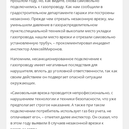
прошлом году, но
, как видите,
снова
самовольно
подключились
к газопроводу
.
Как нам сообщили в
г
радостроительно
м
департамент
е
гаражи эти построены
незаконно.
Прежде чем отрезать не
зако
нную врезку, мы
уменьшили давление в газораспределительном
пункте,
специальной техникой выкопали место укладки
газопровода, нашли место врезки и
отрезали
самовольно
установленную трубу», – прокомментировал инцидент
инспектор
Алексей
Миронов
.
Напомним, н
есанкционированное
подключение к
газопроводу имеет негативные последствия для
нарушителя,
вплоть до уголовной ответственности, так как
своим действием он подвергает
опасной ситуации
окружающих
.
«
Самовольная врезка
проводится непрофессионально, с
нарушением технологии и техники безопасности, что уже
предполагает строгое наказание. А также при таком
подключении потребитель использует
газ
без учета, не
оплачивает его
», – отметил далее инспектор
.
Он сказал, что
в этом году выявили 8 случаев незаконной
в
резки к