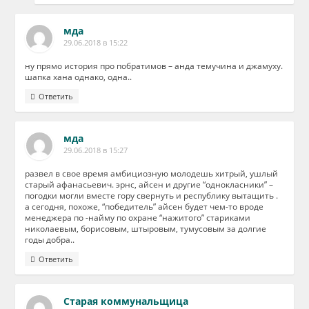
мда
29.06.2018 в 15:22
ну прямо история про побратимов – анда темучина и джамуху.
шапка хана однако, одна..
Ответить
мда
29.06.2018 в 15:27
развел в свое время амбициозную молодешь хитрый, ушлый
старый афанасьевич. эрнс, айсен и другие “однокласники” –
погодки могли вместе гору свернуть и республику вытащить .
а сегодня, похоже, “победитель” айсен будет чем-то вроде
менеджера по -найму по охране “нажитого” стариками
николаевым, борисовым, штыровым, тумусовым за долгие
годы добра..
Ответить
Старая коммунальщица