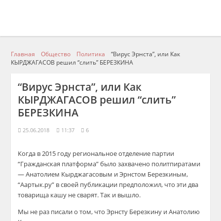
Главная
Общество
Политика
“Вирус Эрнста”, или Как
КЫРДЖАГАСОВ решил “слить” БЕРЕЗКИНА
“Вирус Эрнста”, или Как
КЫРДЖАГАСОВ решил “слить”
БЕРЕЗКИНА
25.06.2018
11:37
6
Когда в 2015 году региональное отделение партии
“Гражданская платформа” было захвачено политпиратами
— Анатолием Кырджагасовым и Эрнстом Березкиным,
“Аартык.ру” в своей публикации предположил, что эти два
товарища кашу не сварят. Так и вышло.
Мы не раз писали о том, что Эрнсту Березкину и Анатолию