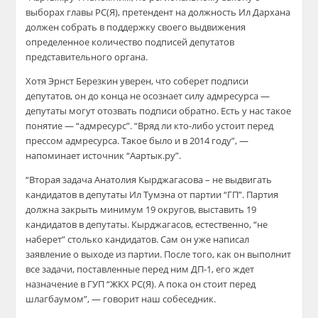
выборах главы РС(Я), претендент на должность Ил Дархана
должен собрать в поддержку своего выдвижения
определенное количество подписей депутатов
представительного органа.
Хотя Эрнст Березкин уверен, что соберет подписи
депутатов, он до конца не осознает силу адмресурса —
депутаты могут отозвать подписи обратно. Есть у нас такое
понятие — “адмресурс”. “Вряд ли кто-либо устоит перед
прессом адмресурса. Такое было и в 2014 году”, —
напоминает источник “Аартык.ру”.
“Вторая задача Анатолия Кырджагасова – не выдвигать
кандидатов в депутаты Ил Тумэна от партии “ГП”. Партия
должна закрыть минимум 19 округов, выставить 19
кандидатов в депутаты. Кырджагасов, естественно, “не
наберет” столько кандидатов. Сам он уже написал
заявление о выходе из партии. После того, как он выполнит
все задачи, поставленные перед ним ДП-1, его ждет
назначение в ГУП “ЖКХ РС(Я). А пока он стоит перед
шлагбаумом”, — говорит наш собеседник.