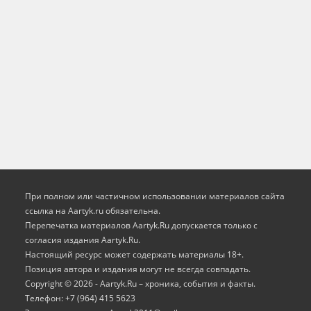
При полном или частичном использовании материалов сайта
ссылка на Aartyk.ru oбязательна.
Перепечатка материалов Aartyk.Ru допускается только с
согласия издания Aartyk.Ru.
Настоящий ресурс может содержать материалы 18+.
Позиция автора и издания могут не всегда совпадать.
Copyright © 2026 - Aartyk.Ru – хроника, события и факты.
Телефон: +7 (964) 415 5623