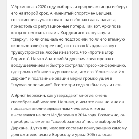
У Архипова в 2020 году выборы, и вряд ли амгинцы изберут
его на второй срок. А именитый спортсмен Баишев,
согласившись участвовать на выборах главы наслега,
понес только репутационные потери. Так вот, Архипова,
когда хотел взять в замы Кырджагасова, шуганули
“сверху”. То ли специально подстроили, то ли его втемную
использовали (скорее так), он отказал Кырджагасову в
трудоустройстве, якобы из-за того, что «против Егор
Борисов”. На что Анатолий Андреевич среагировал с
воодушевлением и быстро состряпал пресс-конференцию,
где громко объявил журналистам, что его “боится сам Ил
Дархан” и под тайные овации мэрии громко ушел в
“глухую оппозицию”. Все эти три года он был глух и нем.
А Эрнст Березкин, как утверждают многие, очень
своеобразный человек. Не знаю, о чем это они, но мне он
показался вполне адекватным человеком, когда
выставлялся на пост Ил Дархана в 2014 году. Возможно, он
приобрел элементы “своеобразности” после выборов Ил
Дархана. Шутка ли, человек составил конкуренцию самому
долгожителю власти Борисову и урвал 30% голосов!