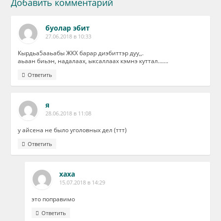
Добавить комментарий
буолар эбит
27.06.2018 в 10:33
Кырдьа5ааьабы ЖКХ барар диэбиттэр дуу,,.
аьаан биьэн, надалаах, ыксаллаах кэмнэ куттал…….
Ответить
я
28.06.2018 в 11:08
у айсена не было уголовных дел (ттт)
Ответить
хаха
15.07.2018 в 14:29
это поправимо
Ответить