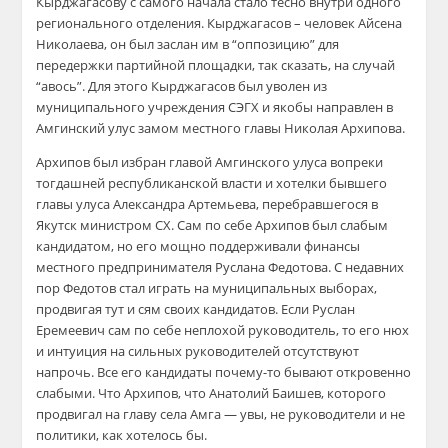
Кырджагасову с самого начала стало тесно внутри одного
регионального отделения. Кырджагасов – человек Айсена
Николаева, он был заслан им в “оппозицию” для
передержки партийной площадки, так сказать, на случай
“авось”. Для этого Кырджагасов был уволен из
муниципального учреждения СЭГХ и якобы направлен в
Амгинский улус замом местного главы Николая Архипова.
Архипов был избран главой Амгинского улуса вопреки
тогдашней республиканской власти и хотелки бывшего
главы улуса Александра Артемьева, перебравшегося в
Якутск министром СХ. Сам по себе Архипов был слабым
кандидатом, но его мощно поддерживали финансы
местного предпринимателя Руслана Федотова. С недавних
пор Федотов стал играть на муниципальных выборах,
продвигая тут и сям своих кандидатов. Если Руслан
Еремеевич сам по себе неплохой руководитель, то его нюх
и интуиция на сильных руководителей отсутствуют
напрочь. Все его кандидаты почему-то бывают откровенно
слабыми. Что Архипов, что Анатолий Баишев, которого
продвигал на главу села Амга — увы, не руководители и не
политики, как хотелось бы.