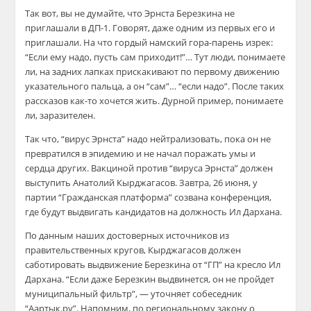
Так вот, вы не думайте, что Эрнста Березкина не
приглашали в ДП-1. Говорят, даже одним из первых его и
приглашали. На что гордый намский гора-парень изрек:
“Если ему надо, пусть сам приходит!”… Тут люди, понимаете
ли, на задних лапках прискакивают по первому движению
указательного пальца, а он “сам”… “если надо”. После таких
рассказов как-то хочется жить. Дурной пример, понимаете
ли, заразителен.
Так что, “вирус Эрнста” надо нейтрализовать, пока он не
превратился в эпидемию и не начал поражать умы и
сердца других. Вакциной против “вируса Эрнста” должен
выступить Анатолий Кырджагасов. Завтра, 26 июня, у
партии “Гражданская платформа” созвана конференция,
где будут выдвигать кандидатов на должность Ил Дархана.
По данным наших достоверных источников из
правительственных кругов, Кырджагасов должен
саботировать выдвижение Березкина от “ГП” на кресло Ил
Дархана. “Если даже Березкин выдвинется, он не пройдет
муниципальный фильтр”, — уточняет собеседник
“Аартык.ру”. Напомним, по региональному закону о